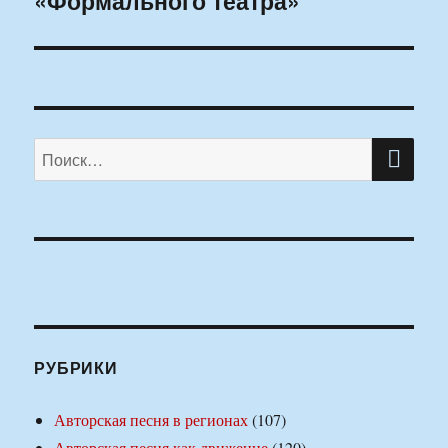
«Формального театра»
ПО
Искать:
РУБРИКИ
Авторская песня в регионах
(107)
Авторская песня как движение
(120)