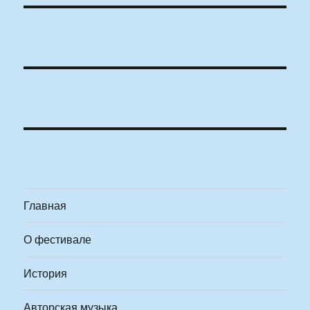
Главная
О фестивале
История
Авторская музыка