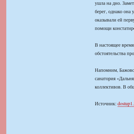
ушла на дно. Заме
берег, однако она
оказывали ей пер
помощи констатир
В настоящее время
обстоятельства пр
Напомним, Бажовс
санатория «Дальняя
коллективов. В общ
Источник:
dostup1.