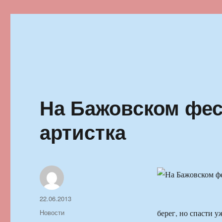
Ильменский фестиваль автор
На Бажовском фес
артистка
Автор
Опубликовано
22.06.2013
Рубрики
Новости
берег, но спасти у