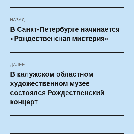
Навигация
НАЗАД
по
В Санкт-Петербурге начинается
Предыдущая
«Рождественская мистерия»
запись:
записям
ДАЛЕЕ
В калужском областном
Следующая
художественном музее
запись:
состоялся Рождественский
концерт