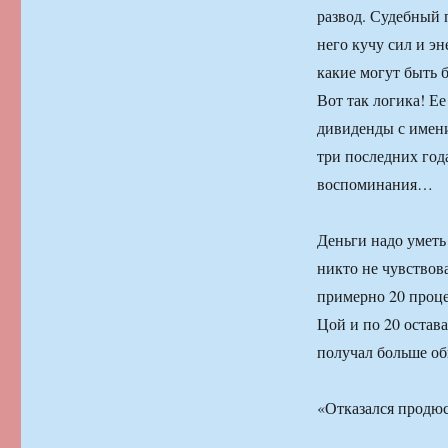
развод. Судебный п
него кучу сил и э
какие могут быть б
Вот так логика! Е
дивиденды с имени
три последних год
воспоминания…
Деньги надо уметь
никто не чувствов
примерно 20 проце
Цой и по 20 остава
получал больше об
«Отказался продю