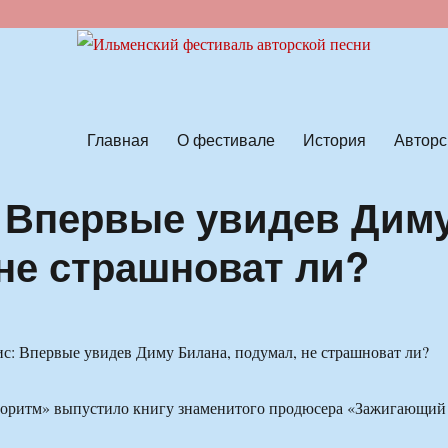
ской песни
Главная
О фестивале
История
Авторс
 Впервые увидев Дим
 не страшноват ли?
горитм» выпустило книгу знаменитого продюсера «Зажигающий