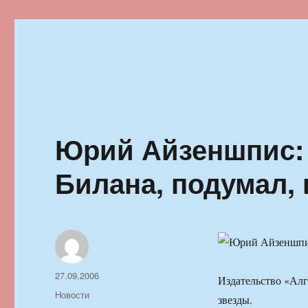
Ильменский фестиваль автор
Юрий Айзеншпис:
Билана, подумал,
Автор
Опубликовано
27.09.2006
Издательство «Ал
Рубрики
Новости
звезды.