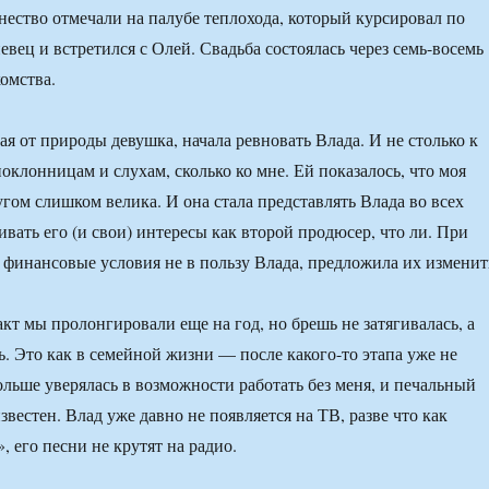
нество отмечали на палубе теплохода, который курсировал по
евец и встретился с Олей. Свадьба состоялась через семь-восемь
омства.
ая от природы девушка, начала ревновать Влада. И не столько к
клонницам и слухам, сколько ко мне. Ей показалось, что моя
угом слишком велика. И она стала представлять Влада во всех
ивать его (и свои) интересы как второй продюсер, что ли. При
о финансовые условия не в пользу Влада, предложила их изменит
кт мы пролонгировали еще на год, но брешь не затягивалась, а
ь. Это как в семейной жизни — после какого-то этапа уже не
ольше уверялась в возможности работать без меня, и печальный
звестен. Влад уже давно не появляется на ТВ, разве что как
 его песни не крутят на радио.