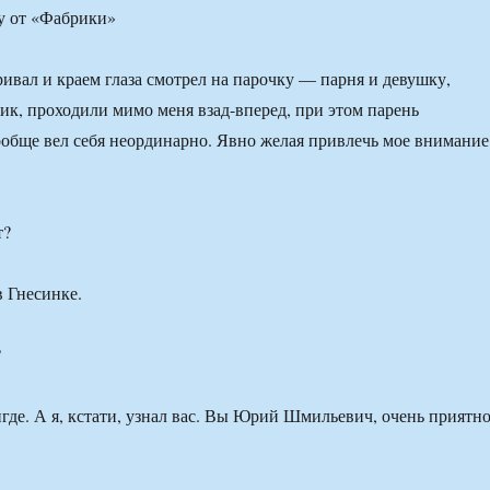
у от «Фабрики»
ривал и краем глаза смотрел на парочку — парня и девушку,
ник, проходили мимо меня взад-вперед, при этом парень
обще вел себя неординарно. Явно желая привлечь мое внимание
т?
в Гнесинке.
?
игде. А я, кстати, узнал вас. Вы Юрий Шмильевич, очень приятн