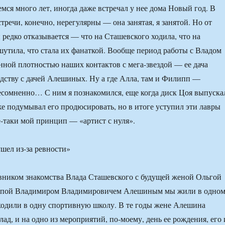
мся много лет, иногда даже встречал у нее дома Новый год. В
тречи, конечно, нерегулярны — она занятая, я занятой. Но от
редко отказывается — что на Сташевского ходила, что на
утила, что стала их фанаткой. Вообще период работы с Владом
ной плотностью наших контактов с мега-звездой — ее дача
едству с дачей Алешиных. Ну а где Алла, там и Филипп —
есомненно… С ним я познакомился, еще когда диск Цоя выпуска
же подумывал его продюсировать, но в итоге уступил эти лавры
таки мой принцип — «артист с нуля».
шел из-за ревности»
вником знакомства Влада Сташевского с будущей женой Ольгой
апой Владимиром Владимировичем Алешиным мы жили в одно
ходили в одну спортивную школу. В те годы жене Алешина
ад, и на одно из мероприятий, по-моему, день ее рождения, его 