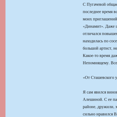
С Пугачевой общае
последнее время вс
моих приглашений 
«Динамит». Даже ш
отличался повышен
находилась по сос
большой артист, н
Какое-то время да
Непомнящему. Все-
«От Сташевского у
Я сам явился вино
Алешиной. С ее п
районе, дружили, 
сильно нравился Вл