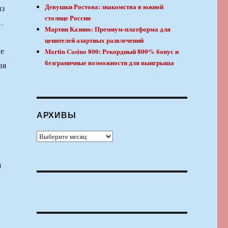
Девушки Ростова: знакомства в южной
из
столице России
«…
Мартин Казино: Премиум-платформа для
ценителей азартных развлечений
ые
Martin Casino 800: Рекордный 800% бонус и
безграничные возможности для выигрыша
ая
АРХИВЫ
Архивы
я