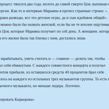
роцесс тянулся два года, вплоть до самой смерти Цоя, выпивая 
нергии. Как-то в интервью Марьяны я прочел странные строки: 
раки-разводы, все это детские игры, да и сын вдобавок общий».
е можно было бы назвать женской, если бы не те вполне ощутим
 Цоя, которые Марьяна получает по сей день. А женщине, котор
а его жизни была так близка с ним, достались лишь
 зарабатывать, уметь считать и — главное — делить так, чтобы
ал себя обманутым. С каждого совместного концерта я получал
нтов прибыли, из оставшихся средств 40 процентов брал себе
лось на каждого из остальных трех музыкантов группы. То есть 
ычного музыканта, но меньше лидера. Логично.
сировать Киркорова»