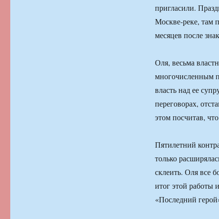
пригласили. Празд
Москве-реке, там п
месяцев после знак
Оля, весьма властн
многочисленным по
власть над ее супр
переговорах, отста
этом посчитав, чт
Пятилетний контра
только расширялас
склеить. Оля все б
итог этой работы и
«Последний герой»,