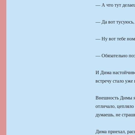
— А что тут делае
— Да вот тусуюсь,
— Ну вот тебе ном
— Обязательно поз
И Дима настойчиво
встречу стало уже 
Внешность Димы я 
отличало, цепляло
думаешь, не страш
Дима приехал, расс