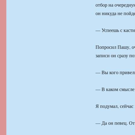
отбор на очередну
он никуда не пойде
— Успеешь с каст
Попросил Пашу, оч
записи он сразу по
— Вы кого привел
— В каком смысл
Я подумал, сейчас
— Да он певец. От