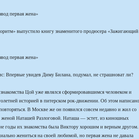
звод первая жена»
горитм» выпустило книгу знаменитого продюсера «Зажигающий
звод первая жена»
знакомства Цой уже являлся сформировавшимся человеком и
олетней историей в питерском рок-движении. Об этом написан
повторяться. В Москве же он появился совсем недавно и жил со
 женой Наташей Разлоговой. Наташа — эстет, из киношных
гие годы их знакомства была Виктору хорошим и верным другом.
иально жениться на своей любимой, но первая жена не давала