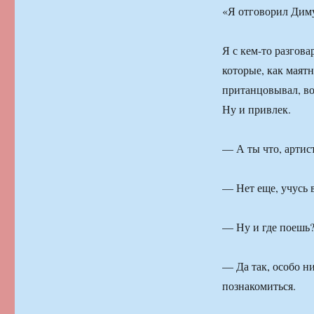
«Я отговорил Дим
Я с кем-то разгова
которые, как маят
пританцовывал, во
Ну и привлек.
— А ты что, артис
— Нет еще, учусь 
— Ну и где поешь
— Да так, особо н
познакомиться.