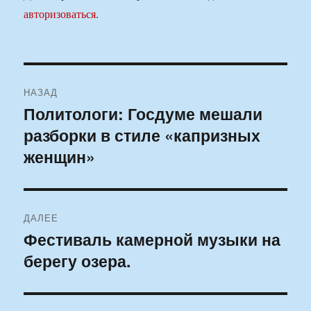
авторизоваться
.
Навигация
НАЗАД
по
Политологи: Госдуме мешали
Предыдущая
разборки в стиле «капризных
запись:
записям
женщин»
ДАЛЕЕ
Фестиваль камерной музыки на
Следующая
берегу озера.
запись: