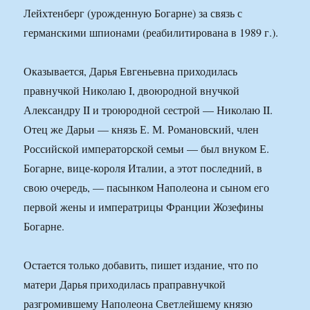
Лейхтенберг (урожденную Богарне) за связь с
германскими шпионами (реабилитирована в 1989 г.).
Оказывается, Дарья Евгеньевна приходилась
правнучкой Николаю I, двоюродной внучкой
Александру II и троюродной сестрой — Николаю II.
Отец же Дарьи — князь Е. М. Романовский, член
Российской императорской семьи — был внуком Е.
Богарне, вице-короля Италии, а этот последний, в
свою очередь, — пасынком Наполеона и сыном его
первой жены и императрицы Франции Жозефины
Богарне.
Остается только добавить, пишет издание, что по
матери Дарья приходилась праправнучкой
разгромившему Наполеона Светлейшему князю