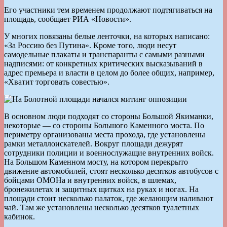
Его участники тем временем продолжают подтягиваться на
площадь, сообщает РИА «Новости».
У многих повязаны белые ленточки, на которых написано:
«За Россию без Путина». Кроме того, люди несут
самодельные плакаты и транспаранты с самыми разными
надписями: от конкретных критических высказываний в
адрес премьера и власти в целом до более общих, например,
«Хватит торговать совестью».
В основном люди подходят со стороны Большой Якиманки,
некоторые — со стороны Большого Каменного моста. По
периметру организованы места прохода, где установлены
рамки металлоискателей. Вокруг площади дежурят
сотрудники полиции и военнослужащие внутренних войск.
На Большом Каменном мосту, на котором перекрыто
движение автомобилей, стоят несколько десятков автобусов с
бойцами ОМОНа и внутренних войск, в шлемах,
бронежилетах и защитных щитках на руках и ногах. На
площади стоит несколько палаток, где желающим наливают
чай. Там же установлены несколько десятков туалетных
кабинок.