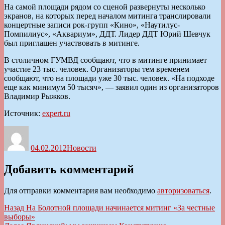
На самой площади рядом со сценой развернуты несколько
экранов, на которых перед началом митинга транслировали
концертные записи рок-групп «Кино», «Наутилус-
Помпилиус», «Аквариум», ДДТ. Лидер ДДТ Юрий Шевчук
был приглашен участвовать в митинге.
В столичном ГУМВД сообщают, что в митинге принимает
участие 23 тыс. человек. Организаторы тем временем
сообщают, что на площади уже 30 тыс. человек. «На подходе
еще как минимум 50 тысяч», — заявил один из организаторов
Владимир Рыжков.
Источник:
expert.ru
Автор
Опубликовано
Рубрики
04.02.2012
Новости
Добавить комментарий
Для отправки комментария вам необходимо
авторизоваться
.
Навигация
Предыдущая
Назад
На Болотной площади начинается митинг «За честные
запись:
выборы»
по