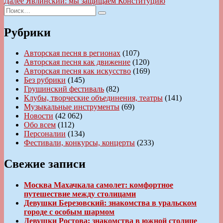
Следующая
Далее
Явлинский: мы защищаем Конституцию
записям
Искать:
запись:
Поиск
Рубрики
Авторская песня в регионах
(107)
Авторская песня как движение
(120)
Авторская песня как искусство
(169)
Без рубрики
(145)
Грушинский фестиваль
(82)
Клубы, творческие объединения, театры
(141)
Музыкальные инструменты
(69)
Новости
(42 062)
Обо всем
(112)
Персоналии
(134)
Фестивали, конкурсы, концерты
(233)
Свежие записи
Москва Махачкала самолет: комфортное
путешествие между столицами
Девушки Березовский: знакомства в уральском
городе с особым шармом
Девушки Ростова: знакомства в южной столице