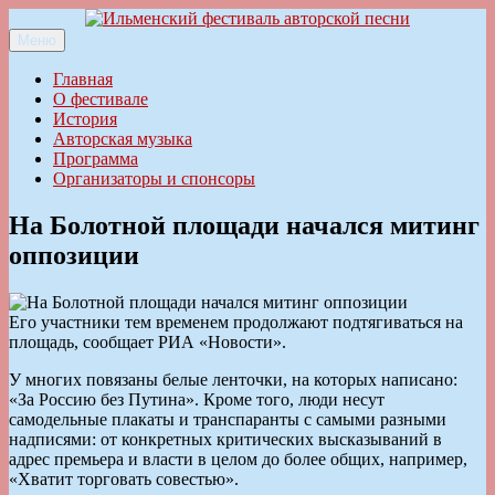
Перейти
к
Меню
Ильменский фестиваль авторской песни
содержимому
Главная
О фестивале
История
Авторская музыка
Программа
Организаторы и спонсоры
На Болотной площади начался митинг
оппозиции
Его участники тем временем продолжают подтягиваться на
площадь, сообщает РИА «Новости».
У многих повязаны белые ленточки, на которых написано:
«За Россию без Путина». Кроме того, люди несут
самодельные плакаты и транспаранты с самыми разными
надписями: от конкретных критических высказываний в
адрес премьера и власти в целом до более общих, например,
«Хватит торговать совестью».