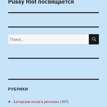
Pussy Riot посвящается
Следующая
запись:
ПО
Искать:
РУБРИКИ
Авторская песня в регионах
(107)