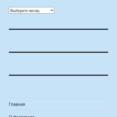
Архивы
Главная
О фестивале