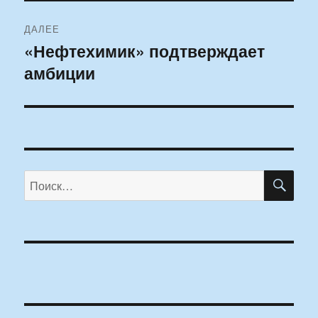
ДАЛЕЕ
«Нефтехимик» подтверждает
Следующая
амбиции
запись:
ПО
Искать: