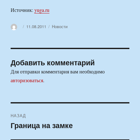
Источник:
yuga.ru
Автор
Опубликовано
Рубрики
11.08.2011
Новости
Добавить комментарий
Для отправки комментария вам необходимо
авторизоваться
.
Навигация
НАЗАД
по
Граница на замке
Предыдущая
запись:
записям