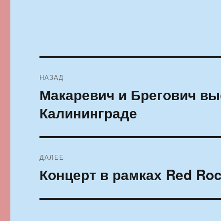
Навигация
НАЗАД
по
Макаревич и Брегович вы
Предыдущая
запись:
записям
Калининграде
ДАЛЕЕ
Концерт в рамках Red Roc
Следующая
запись: