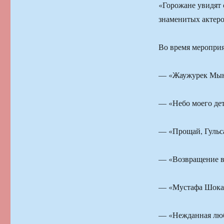
«Горожане увидят 
знаменитых актеро
Во время мероприя
— «Жаужурек Мын 
— «Небо моего дет
— «Прощай, Гульс
— «Возвращение в
— «Мустафа Шокай
— «Нежданная люб