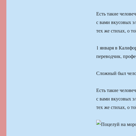
Есть такие челове
с вами вкусовых э
тех же стихах, о 
1 января в Калифо
переводчик, проф
Сложный был челов
Есть такие челове
с вами вкусовых э
тех же стихах, о 