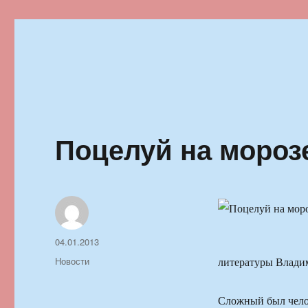
Ильменский фестиваль автор
Поцелуй на мороз
Автор
Опубликовано
04.01.2013
Рубрики
Новости
литературы Влади
Сложный был челов