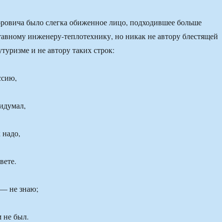
ровича было слегка обиженное лицо, подходившее больше
тавному инженеру-теплотехнику, но никак не автору блестящей
туризме и не автору таких строк:
ссию,
идумал,
 надо,
вете.
— не знаю;
 не был.