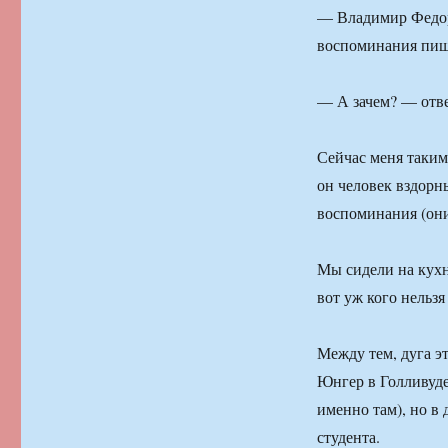
— Владимир Федоро
воспоминания пиш
— А зачем? — отве
Сейчас меня таким 
он человек вздорны
воспоминания (они
Мы сидели на кух
вот уж кого нельзя
Между тем, дуга э
Юнгер в Голливуде
именно там), но в
студента.