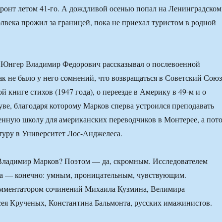
ронт летом 41-го. А дождливой осенью попал на Ленинградском
олвека прожил за границей, пока не приехал туристом в родной
ы Юнгер Владимир Федорович рассказывал о послевоенной
как не было у него сомнений, что возвращаться в Советский Союз
й книге стихов (1947 года), о переезде в Америку в 49-м и о
ве, благодаря которому Марков сперва устроился преподавать
енную школу для американских переводчиков в Монтерее, а пот
туру в Университет Лос-Анджелеса.
Владимир Марков? Поэтом — да, скромным. Исследователем ​​
ма — конечно: умным, проницательным, чувствующим.
омментатором сочинений Михаила Кузмина, Велимира
ея Крученых, Константина Бальмонта, русских имажинистов.