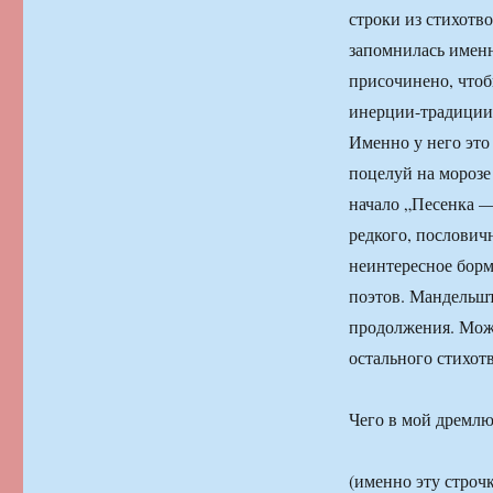
строки из стихотв
запомнилась именн
присочинено, чтоб
инерции-традиции в
Именно у него это
поцелуй на морозе
начало „Песенка —
редкого, послович
неинтересное борм
поэтов. Мандельшт
продолжения. Можн
остального стихот
Чего в мой дремлю
(именно эту строч