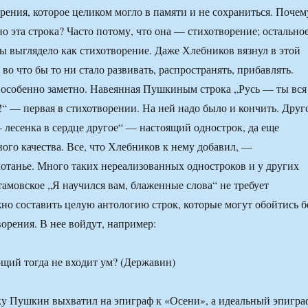
орения, которое целиком могло в памяти и не сохраниться. Почем
о эта строка? Часто потому, что она — стихотворение; остально
ы выглядело как стихотворение. Даже Хлебников вязнул в этой
о что бы то ни стало развивать, распространять, прибавлять.
 особенно заметно. Навеянная Пушкиным строка „Русь — ты вся
!“ — первая в стихотворении. На ней надо было и кончить. Друг
 лесенка в сердце другое“ — настоящий однострок, да еще
ного качества. Все, что Хлебников к нему добавил, —
отанье. Много таких нереализованных одностроков и у других
амовское „Я научился вам, блаженные слова“ не требует
о составить целую антологию строк, которые могут обойтись б
ворения. В нее войдут, например:
щий тогда не входит ум? (Державин)
ку Пушкин выхватил на эпиграф к «Осени», а идеальный эпигра