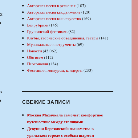
Авторская песня в регионах
(107)
Авторская песня как движение
(120)
их
Авторская песня как искусство
(169)
о
Без рубрики
(145)
Грушинский фестиваль
(82)
Клубы, творческие объединения, театры
(141)
Музыкальные инструменты
(69)
Новости
(42 062)
Обо всем
(112)
Персоналии
(134)
Фестивали, конкурсы, концерты
(233)
их
о
СВЕЖИЕ ЗАПИСИ
Москва Махачкала самолет: комфортное
путешествие между столицами
Девушки Березовский: знакомства в
уральском городе с особым шармом