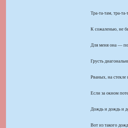
Тра-та-там, тра-та-
К сожаленью, не б
Для меня она — по
Грусть диагональн
Рваных, на стекле 
Если за окном пот
Дождь и дождь и 
Вот из такого до