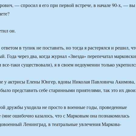
вич, — спросил я его при первой встрече, в начале 90-х, — вы
ете?
тил он.
ответом в тупик не поставить, но тогда я растерялся и решил, чт
й. Года через два, когда журнал «Звезда» перепечатал марковски
 все-таки существовали), я в своем недоумении только укрепилс
не у актрисы Елены Юнгер, вдовы Николая Павловича Акимова,
 было представить себе старинными приятелями, так это их двои
той дружбы уходила не просто в военные годы, проведенные
 (мне ошибочно казалось, что с Марковым она познакомилась
 довоенный Ленинград, в театральные увлечения Маркова-