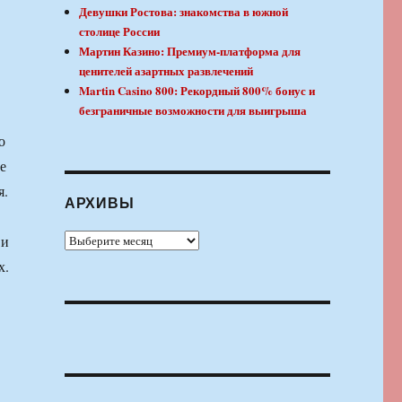
Девушки Ростова: знакомства в южной
столице России
Мартин Казино: Премиум-платформа для
ценителей азартных развлечений
Martin Casino 800: Рекордный 800% бонус и
безграничные возможности для выигрыша
о
е
я.
АРХИВЫ
Архивы
 и
х.