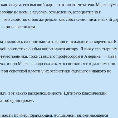
ская заслуга, его высший дар — это талант читателя. Марков уме
 вообще не всем, а глубоко, осмысленно, ассоциативно и
 это свойство столь же редкое, как собственно писательский да
— он на вес золота.
а зиждилась на понимании законов и психологии творчества. В
кой эссеистике он был конгениален автору. Я вижу его старшим
отечественника, тоже ставшего профессором в Америке, — Льва
ва, и про Маркова надо сказать, что состояться им дало именно
 при советской власти у их эссеистики будущего никакого не
виду, вот какую раскрепощенность. Цитирую классический
ат об одностроке»:
ивести пример поражающей, волшебной, запоминающейся