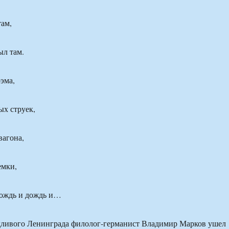
там,
ыл там.
эма,
ых струек,
вагона,
емки,
дождь и дождь и…
ждливого Ленинграда филолог-германист Владимир Марков ушел