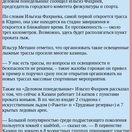
деловом понедельнике сообщил Ильгиз Фахриев,
председатель городского комитета физкультуры и спорта.
По словам Ильгиза Фахриева, самой первой откроется трасса
в Юдино, она уже находятся на стадии завершения и
откроется в ближайшее время. Ее протяженность — около
трех километров. Возможно, здесь будет располагаться пункт
проката лыж.
Ильсур Метшин отметил, что организовать такие освещенные
лыжные трассы просили многие казанцы.
— У нас есть трассы, но вопросы их освещенности и
безопасности не решены, – такие жалобы горожан он привел
в пример и поручил сразу после открытия организовать на
новых трассах массовые спортивные мероприятия.
Также на «Деловом понедельнике» Ильгиз Фахриев рассказал
о том, что сейчас в Казани работает 14 катков с пунктами
проката коньков. В их число входят 2 стадиона с
искусственным льдом («Ракета» и «Трудовые резервы») и 7
крытых ледовых арен.
— Большой популярностью среди подрастающего поколения
пользуется хоккей с шайбой, — сказал он. — В первенстве
Казани по хоккею в 8 возрастных группах принимают участие