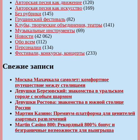
Авторская песня как движение
(120)
Авторская песня как искусство
(169)
Без рубрики
(145)
Грушинский фестиваль
(82)
Клубы, творческие объединения, театры
(141)
Музыкальные инструменты
(69)
Новости
(42 062)
Обо всем
(112)
Персоналии
(134)
Фестивали, конкурсы, концерты
(233)
Свежие записи
Москва Махачкала самолет: комфортное
путешествие между столицами
Девушки Березовский: знакомства в уральском
городе с особым шармом
Девушки Ростова: знакомства в южной столице
России
Мартин Казино: Премиум-платформа для ценителей
азартных развлечений
Martin Casino 800: Рекордный 800% бонус и
безграничные возможности для выигрыша