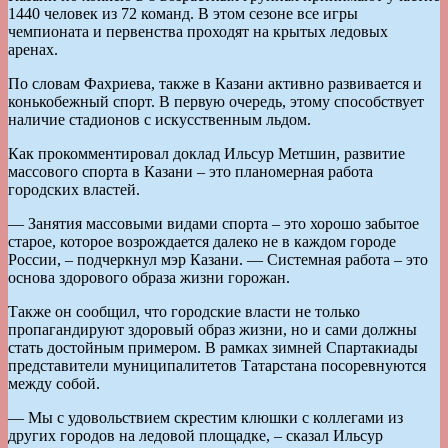
1440 человек из 72 команд. В этом сезоне все игры
чемпионата и первенства проходят на крытых ледовых
аренах.
По словам Фахриева, также в Казани активно развивается и
конькобежный спорт. В первую очередь, этому способствует
наличие стадионов с искусственным льдом.
Как прокомментировал доклад Ильсур Метшин, развитие
массового спорта в Казани – это планомерная работа
городских властей.
— Занятия массовыми видами спорта – это хорошо забытое
старое, которое возрождается далеко не в каждом городе
России, – подчеркнул мэр Казани. — Системная работа – это
основа здорового образа жизни горожан.
Также он сообщил, что городские власти не только
пропагандируют здоровый образ жизни, но и сами должны
стать достойным примером. В рамках зимней Спартакиады
представители муниципалитетов Татарстана посоревнуются
между собой.
— Мы с удовольствием скрестим клюшки с коллегами из
других городов на ледовой площадке, – сказал Ильсур