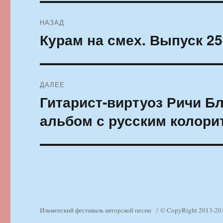
Навигация
НАЗАД
по
Курам на смех. Выпуск 25
Предыдущая
запись:
записям
ДАЛЕЕ
Гитарист-виртуоз Ричи Б
Следующая
запись:
альбом с русским колори
Ильменский фестиваль авторской песни
© CopyRight 2013-20