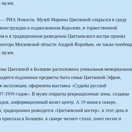
 музея.
 РИА Новости. Музей Марины Цветаевой открылся в среду
еконструкции в подмосковном Королеве, в торжественной
я и в традиционном разведении Цветаевского костра принял
рнатора Московской области Андрей Воробьев, он также пообещ
 музея.
ины Цветаевой в Болшеве расположена уникальная мемориальна
ходятся подлинные предметы быта семьи Цветаевой-Эфрон,
я экспозиция, оформлена выставка «Судьбы русской
7-1939 годов». В музее открыты рекреационные зоны, созданы
идов, информационный визит-центр. А 19 июня в сквере,
, традиционно разводится «Цветаевский костер», в этот день в
а приехала в Болшево, в сквере читают стихи, поют песни и