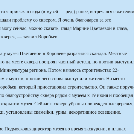
то я приезжал сюда (в музей — ред.) ранее, встречался с жителя
ешали проблему со сквером. Я очень благодарен за это
 могу сейчас, можно сказать, глядя Марине Цветаевой в глаза,
сквере», — заявил Воробьев.
ра у музея Цветаевой в Королеве разразился скандал. Местные
что на месте сквера построят частный детсад, но против выступи
Минкультуры региона. Потом началось строительство 22-
ом с музеем, против чего снова выступили жители. На место
оробьев, который приостановил строительство. Он также поруч
по благоустройству сквера рядом с музеем к 19 июня и пообещал
 открытии музея. Сейчас в сквере убраны поврежденные деревья,
, установлены скамейки, урны, декоративное освещение.
ве Подмосковья директор музея во время экскурсии, в планах