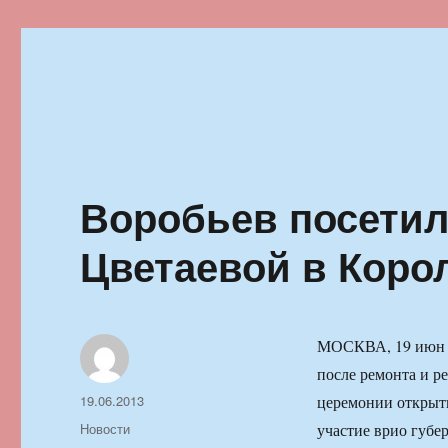
Ильменский фестиваль автор
Воробьев посетил
Цветаевой в Коро
МОСКВА, 19 июн —
после ремонта и р
Автор
Опубликовано
19.06.2013
церемонии открыти
Рубрики
Новости
участие врио губе