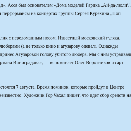
ад». Асса был основателем «Дома моделей Гарика „Ай-да-люли\’,
и перформансы на концертах группы Сергея Курехина „Поп-
лик с переломанным носом. Известный московский гуляка.
люберами (а не только кино и агузарову одевал). Однажды
к принес Агузаровой голову убитого любера. Мы с ним устраивал
ермана Виноградова», — вспоминает Олег Воротников из арт-
остоятся 7 августа. Время поминок, которые пройдут в Центре
неизвестно. Художник Гор Чахал пишет, что идет сбор средств н