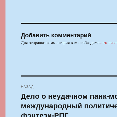
Добавить комментарий
Для отправки комментария вам необходимо
авторизо
Навигация
НАЗАД
по
Дело о неудачном панк-м
Предыдущая
запись:
записям
международный политиче
фэнтези-РПГ.