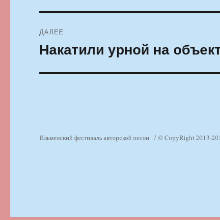
ДАЛЕЕ
Накатили урной на объек
Следующая
запись:
Ильменский фестиваль авторской песни
© CopyRight 2013-20