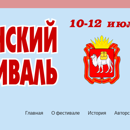
ской песни
Главная
О фестивале
История
Авторс