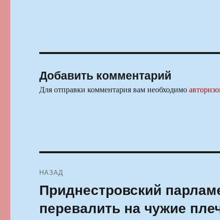
Добавить комментарий
Для отправки комментария вам необходимо
авторизо
Навигация
НАЗАД
по
Приднестровский парламе
Предыдущая
запись:
записям
перевалить на чужие пл