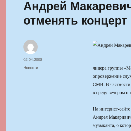
Андрей Макаревич
отменять концерт
Автор
Опубликовано
02.04.2008
Рубрики
Новости
лидера группы «М
опровержение слух
СМИ. В частности,
в среду вечером о
На интернет-сайте
Андрея Макаривич
музыканта, о кото