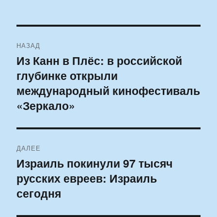
Навигация
НАЗАД
по
Из Канн в Плёс: в российской
Предыдущая
глубинке открыли
запись:
записям
международный кинофестиваль
«Зеркало»
ДАЛЕЕ
Израиль покинули 97 тысяч
Следующая
русских евреев: Израиль
запись:
сегодня