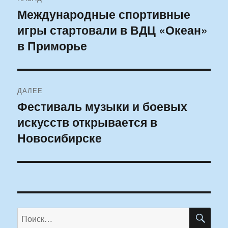
по
Международные спортивные
Предыдущая
игры стартовали в ВДЦ «Океан»
запись:
записям
в Приморье
ДАЛЕЕ
Фестиваль музыки и боевых
Следующая
искусств открывается в
запись:
Новосибирске
ПО
Искать: