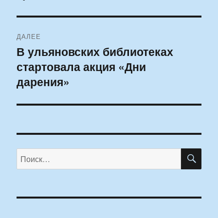
ДАЛЕЕ
В ульяновских библиотеках
Следующая
стартовала акция «Дни
запись:
дарения»
ПО
Искать: