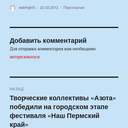
Автор
Опубликовано
Рубрики
wdefrgbfd
22.02.2012
Персоналии
Добавить комментарий
Для отправки комментария вам необходимо
авторизоваться
.
Навигация
НАЗАД
по
Творческие коллективы «Азота»
Предыдущая
победили на городском этапе
запись:
записям
фестиваля «Наш Пермский
край»