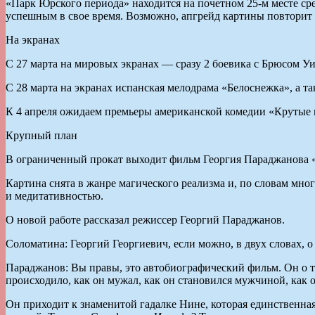
«Парк Юрского периода» находится на почетном 25-м месте ср
успешным в свое время. Возможно, апгрейд картины повторит 
На экранах
С 27 марта на мировых экранах — сразу 2 боевика с Брюсом У
С 28 марта на экранах испанская мелодрама «Белоснежка», а 
К 4 апреля ожидаем премьеры американской комедии «Крутые 
Крупный план
В ограниченный прокат выходит фильм Георгия Параджанова 
Картина снята в жанре магического реализма и, по словам мн
и медитативностью.
О новой работе рассказал режиссер Георгий Параджанов.
Соломатина: Георгий Георгиевич, если можно, в двух словах, о
Параджанов: Вы правы, это автобиографический фильм. Он о том
происходило, как он мужал, как он становился мужчиной, как 
Он приходит к знаменитой гадалке Нине, которая единственная о