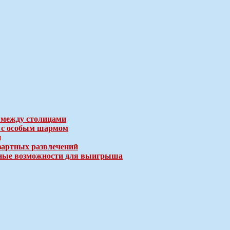
 между столицами
е с особым шармом
и
зартных развлечений
ичные возможности для выигрыша