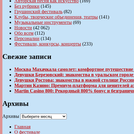
Авторская песня как искусство
(169)
Без рубрики
(145)
Грушинский фестиваль
(82)
Клубы, творческие объединения, театры
(141)
Музыкальные инструменты
(69)
Новости
(42 062)
Обо всем
(112)
Персоналии
(134)
Фестивали, конкурсы, концерты
(233)
Свежие записи
Москва Махачкала самолет: комфортное путешествие
Девушки Березовский: знакомства в уральском город
Девушки Ростова: знакомства в южной столице Росси
Мартин Казино: Премиум-платформа для ценителей а
Martin Casino 800: Рекордный 800% бонус и безгран
Архивы
Архивы
Главная
О фестивале