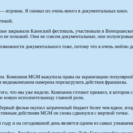
 — игровик. Я снимал их очень много в документальных кино.
тикой.
рые закрывали Каннский фестиваль, участвовали в Венецианском
что не похожий. Они не совсем документальные, они полуигровы
возможности документального тоже, потому что я очень люблю 
ли. Компания MGM выкупила права на экранизацию популярной 
 медиакомпания намерена перезагрузить действия франшизы.
того, что мы уже видели. Компания готовит приквел, в котором 
 и новую исполнительницу главной роли.
вый фильм окупил затраченный бюджет более чем вдвое, втором
я активным действиям MGM он снова сдвинулся с мертвой точки.
6 году и на сегодняшний день является одним из самых узнавае