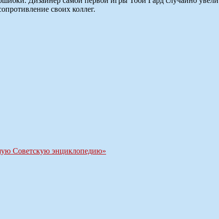
ошибки. Дизайнер самой первой игры Тоби Гард случайно увели
 сопротивление своих коллег.
шую Советскую энциклопедию»