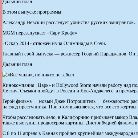
Дальний план
В этом выпуске программы:
Александр Невский расследует убийства русских эмигранток.
MGM перезапускает «Лару Крофт».
«Оскар-2014» отложен из-за Олимпиады в Сочи.
Главный герой выпуска — режиссер Георгий Параджанов. Он ра
Дальний план
Кинокомпания «Царь» и Hollywood Storm начали работу над по
Леттич. Съемки пройдут в России и Лос-Анджелесе, а премьера
Герой фильма — новый Джек Потрошитель — безжалостно распр
на след преступника. При этом выясняется, что все его жертв
Чтобы расследовать дело, в Калифорнию прибывает майор Влад
также выступил продюсером картины. Дистрибуцией фильма в С
С 8 по 11 апреля в Каннах пройдет крупнейшая международная