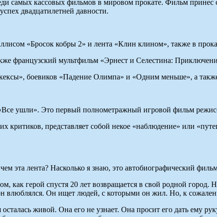
еди самых кассовых фильмов в мировом прокате. Фильм принес 
успех двадцатилетней давности.
иллисом «Бросок кобры 2» и лента «Клин клином», также в прок
также французский мультфильм «Эрнест и Селестина: Приключен
кексы», боевиков «Падение Олимпа» и «Одним меньше», а также
«Все ушли». Это первый полнометражный игровой фильм режисс
огих критиков, представляет собой некое «наблюдение» или «пу
 чем эта лента? Насколько я знаю, это автобиографический фильм
, как герой спустя 20 лет возвращается в свой родной город. Н
он влюблялся. Он ищет людей, с которыми он жил. Но, к сожален
сталась живой. Она его не узнает. Она просит его дать ему руку.