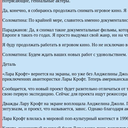
потрясающие, гениальные актеры.
Да, конечно, я собираюсь продолжать снимать игровое кино. Я
Соломатина: По крайней мере, славитесь именно документалис
Параджанов: Да, я снимал такие документальные фильмы, кото
Европе в таких-то годах. Я просто выдумал свой жанр, ни на 
Я буду продолжать работать в игровом кино. Но не исключаю 
Соломатина: Будем ждать ваших новых работ с удовольствием.
Деталь
«Лара Крофт» вернется на экраны, но уже без Анджелины Джо
приключениях авантюристки Лары Крофт. Теперь американская
Сообщается, что новый проект будет разительно отличаться от 
свою первую экспедицию. Сейчас для проекта ищут режиссера
Дважды Лару Крофт на экране воплощала Анджелина Джоли. Пер
энтузиазм, и проект, что называется, завис. Однако благодар
Лара Крофт влилась в мировой поп-культурный контекст в 199