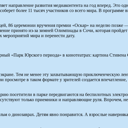
т направление развития медиаконтента на год вперед. Это одн
оберет более 11 тысяч участников со всего мира. В программе 
ей, 86 церемонии вручения премии «Оскар» на неделю позже — в
ение принято из-за зимней Олимпиады в Сочи, которая пройдет 
х мероприятий мира и перенести дату.
арный «Парк Юрского периода» в кинотеатрах: картина Стивена 
кране. Тем не менее эту захватывающую приключенческую ленту
 просмотре в таком формате у зрителей создается впечатление, 
нарию посетители в парке передвигаются на беспилотных элект
отсутствуют только приемники и направляющие руля. Впрочем, не
ьм о динозаврах. Детям явно понравится. А взрослые наверняка