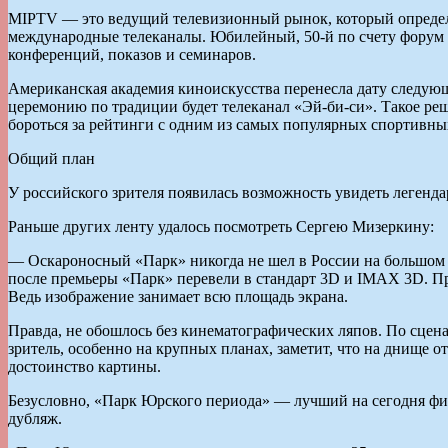
MIPTV — это ведущий телевизионный рынок, который определяе
международные телеканалы. Юбилейный, 50-й по счету форум с
конференций, показов и семинаров.
Американская академия киноискусства перенесла дату следующ
церемонию по традиции будет телеканал «Эй-би-си». Такое реш
бороться за рейтинги с одним из самых популярных спортивны
Общий план
У российского зрителя появилась возможность увидеть легенд
Раньше других ленту удалось посмотреть Сергею Мизеркину:
— Оскароносный «Парк» никогда не шел в России на большом э
после премьеры «Парк» перевели в стандарт 3D и IMAХ 3D. При
Ведь изображение занимает всю площадь экрана.
Правда, не обошлось без кинематографических ляпов. По сце
зритель, особенно на крупных планах, заметит, что на днище 
достоинство картины.
Безусловно, «Парк Юрского периода» — лучший на сегодня фил
дубляж.