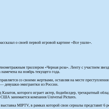
ссказал о своей первой игровой картине «Все ушли».
лнометражным триллером «Черная роза». Ленту с участием звез
 намечена на ноябрь текущего года.
авляется со своими жертвами, оставляя на месте преступлени
ы — девушки-эмигрантки из России.
 Казатов, которого играет актер, бодибилдер, трехкратный обл
ША занимается компания Universal Pictures.
 выставка MIPTV, в рамках которой свои сериалы представят 6 