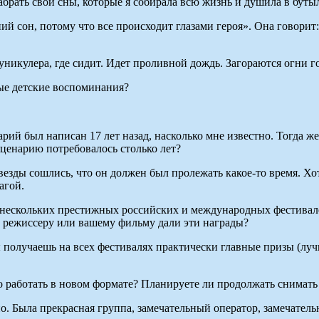
рать свои сны, которые я собирала всю жизнь и душила в бутылк
ий сон, потому что все происходит глазами героя». Она говорит:
икулера, где сидит. Идет проливной дождь. Загораются огни гор
ые детские воспоминания?
ий был написан 17 лет назад, насколько мне известно. Тогда же
сценарию потребовалось столько лет?
звезды сошлись, что он должен был пролежать какое-то время. Хо
агой.
ескольких престижных российских и международных фестивалей.
ак режиссеру или вашему фильму дали эти награды?
 получаешь на всех фестивалях практически главные призы (лу
 работать в новом формате? Планируете ли продолжать снимать
о. Была прекрасная группа, замечательный оператор, замечател