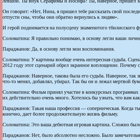
левшой. Ты внук Серафимы и Иосифа? Ты, наверное, пришел заб
Он говорит: «Нет, Нина, я пришел тебе рассказать свой последн
отпусти сны, чтобы они обратно вернулись к людям».
И герой поднимается на полусцену знаменитого тбилисского фун
Соломатина: Я правильно понимаю, в основу легли ваши личн
Параджанов: Да, в основу легли мои воспоминания.
Соломатина: У картины вообще очень интересная судьба. Сценар
2012 году этот сценарий обрел экранное воплощение. Почему 
Параджанов: Наверное, такова была его судьба. Наверное, так 
что-то менял, добавлял, убирал. Так бы он и лежал мертвой бум
Соломатина: Фильм принял участие в конкурсных программах н
их действительно очень много. Хотелось бы узнать, что вам к
Параджанов: Такая наша профессия — соперническая. Когда ты
конечно, дает более продолжительную жизнь фильму.
Соломатина: Это ваша дебютная игровая картина. Сложно было
Параджанов: Нет, было абсолютно несложно. Было замечательн