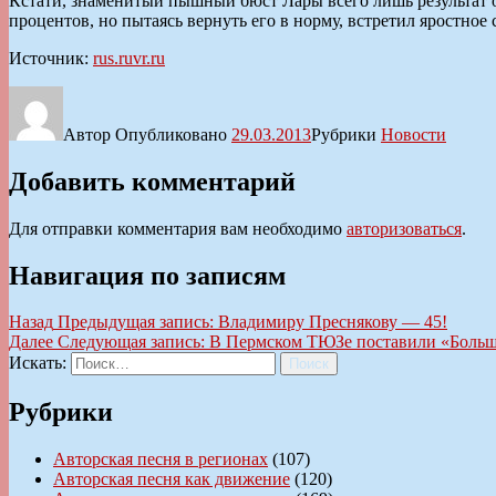
Кстати, знаменитый пышный бюст Лары всего лишь результат 
процентов, но пытаясь вернуть его в норму, встретил яростное
Источник:
rus.ruvr.ru
Автор
Опубликовано
29.03.2013
Рубрики
Новости
Добавить комментарий
Для отправки комментария вам необходимо
авторизоваться
.
Навигация по записям
Назад
Предыдущая запись:
Владимиру Преснякову — 45!
Далее
Следующая запись:
В Пермском ТЮЗе поставили «Боль
Искать:
Поиск
Рубрики
Авторская песня в регионах
(107)
Авторская песня как движение
(120)