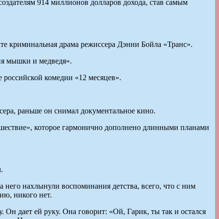
создателям 914 миллионов долларов дохода, став самым
ате криминальная драма режиссера Дэнни Бойла «Транс».
ия мышки и медведя».
 российской комедии «12 месяцев».
ера, раньше он снимал документальное кино.
тешествие», которое гармонично дополнено длинными планами
.
а него нахлынули воспоминания детства, всего, что с ним
ию, никого нет.
 Он дает ей руку. Она говорит: «Ой, Гарик, ты так и остался