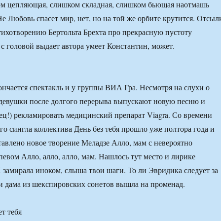
ом цепляющая, слишком складная, слишком бьющая наотмашь
Не Любовь спасет мир, нет, но на той же орбите крутится. Отсыл
ихотворению Бертольта Брехта про прекрасную пустоту
с головой выдает автора умеет Константин, может.
ончается спектакль и у группы ВИА Гра. Несмотря на слухи о
 девушки после долгого перерыва выпускают новую песню и
ец!) рекламировать медицинский препарат Viagra. Со времени
о сингла коллектива День без тебя прошло уже полтора года и
тавлено новое творение Меладзе Алло, мам с невероятно
вом Алло, алло, алло, мам. Нашлось тут место и лирике
Я замирала иноком, слыша твои шаги. То ли Эвридика следует за
ли дама из шекспировских сонетов вышла на променад.
т тебя