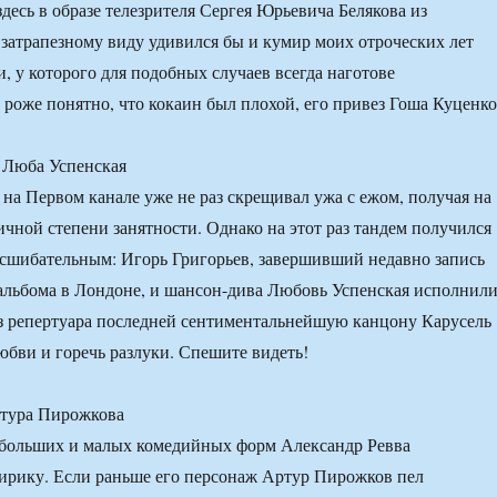
здесь в образе телезрителя Сергея Юрьевича Белякова из
 затрапезному виду удивился бы и кумир моих отроческих лет
 у которого для подобных случаев всегда наготове
 роже понятно, что кокаин был плохой, его привез Гоша Куценко
 Люба Успенская
 на Первом канале уже не раз скрещивал ужа с ежом, получая на
ичной степени занятности. Однако на этот раз тандем получился
сшибательным: Игорь Григорьев, завершивший недавно запись
альбома в Лондоне, и шансон-дива Любовь Успенская исполнил
з репертуара последней сентиментальнейшую канцону Карусель
юбви и горечь разлуки. Спешите видеть!
ртура Пирожкова
 больших и малых комедийных форм Александр Ревва
ирику. Если раньше его персонаж Артур Пирожков пел