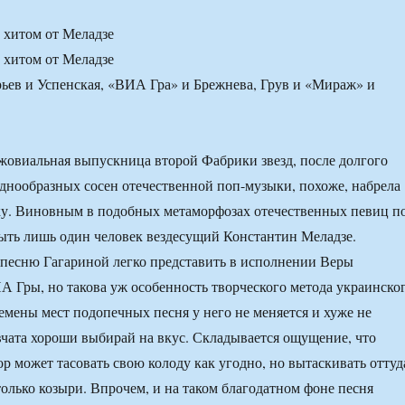
 хитом от Меладзе
 хитом от Меладзе
жовиальная выпускница второй Фабрики звезд, после долгого
днообразных сосен отечественной поп-музыки, похоже, набрела
ку. Виновным в подобных метаморфозах отечественных певиц п
ыть лишь один человек вездесущий Константин Меладзе.
 песню Гагариной легко представить в исполнении Веры
 Гры, но такова уж особенность творческого метода украинско
емены мест подопечных песня у него не меняется и хуже не
евчата хороши выбирай на вкус. Складывается ощущение, что
р может тасовать свою колоду как угодно, но вытаскивать оттуд
 только козыри. Впрочем, и на таком благодатном фоне песня