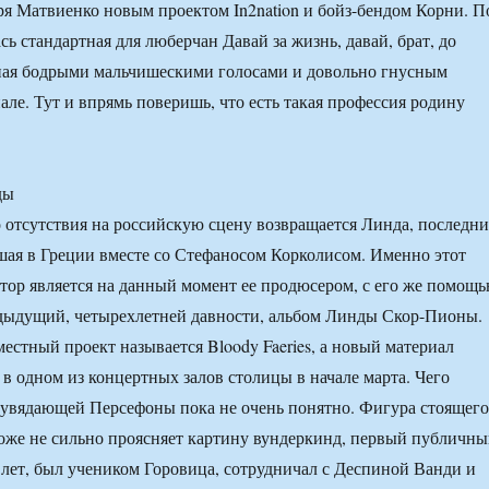
 Матвиенко новым проектом In2nation и бойз-бендом Корни. П
ь стандартная для люберчан Давай за жизнь, давай, брат, до
нная бодрыми мальчишескими голосами и довольно гнусным
але. Тут и впрямь поверишь, что есть такая профессия родину
ды
 отсутствия на российскую сцену возвращается Линда, последни
шая в Греции вместе со Стефаносом Корколисом. Именно этот
тор является на данный момент ее продюсером, с его же помощ
едыдущий, четырехлетней давности, альбом Линды Скор-Пионы.
стный проект называется Bloody Faeries, а новый материал
 в одном из концертных залов столицы в начале марта. Чего
еувядающей Персефоны пока не очень понятно. Фигура стоящего
оже не сильно проясняет картину вундеркинд, первый публичн
ь лет, был учеником Горовица, сотрудничал с Деспиной Ванди и