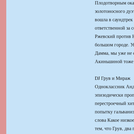
Плодотворным оказ
золотоносного дуэ
вошла в саундтрек
ответственной за 
Ржевский против Н
большом городе. У
Дамма, мы уже не 
Акиньшиной тоже д
DJ Грув и Мираж
Одноклассник Анд
эпизодически проп
перестроечный хит
попытку гальваниз
слова Какое низко
тем, что Грув, дв