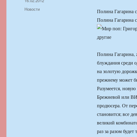
Автор
Опубликовано
16.02.2012
Рубрики
Новости
Полина Гагарина с
Полина Гагарина с
Полина Гагарина, 
блуждания среди о
на золотую дорож
прежнему может б
Разумеется, новую
Брежневой или ВИА
продюсера. От пер
становится; все д
великий комбинато
раз за разом будет