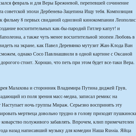
ался февраль и для Веры Брежневой, перепевшей сочинение
та советской эпохи Дербенева-Зацепина Ищу тебя. Композиция
 к фильму 8 первых свиданий одиозной кинокомпании Леополис
создание восхитительных как-бы-пародий Гитлер капут! и
аполеона, а также чуть менее восхитительной эпопеи Любовь в
видеть на экране, как Павел Деревянко мутузит Жан-Клода Ван
сможем, однако Сосо Павлиашвили в одной картине с Оксаной
орогого стоит. Хорошо, что петь при этом будет все-таки Вера.
рея Малахова и сторонник Владимира Путина диджей Грув,
адающий из поля зрения масс-медиа, записал ремикс на
 Наступает ночь группы Мираж. Серьезно воспринять эту
ировать мертвеца довольно трудно в голову приходят пушкинск
е коварство полуживого забавлять. Впрочем, клип примечателен
а года назад написавший музыку для комедии Наша Russia. Яйца