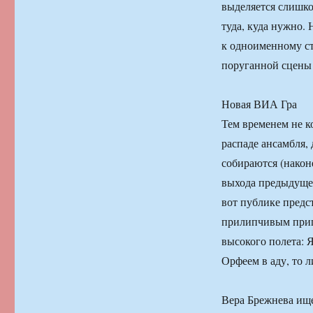
выделяется слишк
туда, куда нужно. 
к одноименному ст
поруганной сцены 
Новая ВИА Гра
Тем временем не к
распаде ансамбля,
собираются (након
выхода предыдущег
вот публике предс
прилипчивым припе
высокого полета: 
Орфеем в аду, то 
Вера Брежнева ище