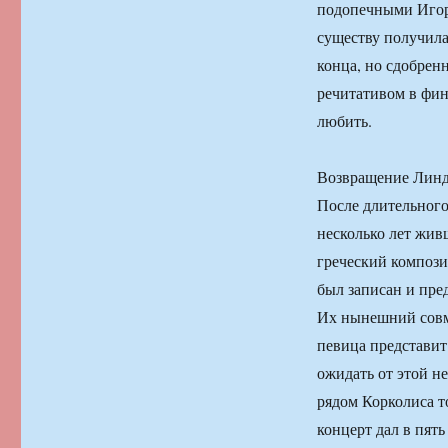
подопечными Игоря
существу получилас
конца, но сдобре
речитативом в фин
любить.
Возвращение Лин
После длительного
несколько лет жив
греческий компози
был записан и пр
Их нынешний совме
певица представит
ожидать от этой н
рядом Корколиса т
концерт дал в пят