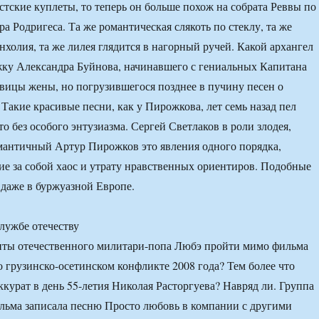
стские куплеты, то теперь он больше похож на собрата Реввы по
а Родригеса. Та же романтическая слякоть по стеклу, та же
нхолия, та же лилея глядится в нагорный ручей. Какой архангел
жку Александра Буйнова, начинавшего с гениальных Капитана
вицы жены, но погрузившегося позднее в пучину песен о
Такие красивые песни, как у Пирожкова, лет семь назад пел
о без особого энтузиазма. Сергей Светлаков в роли злодея,
мантичный Артур Пирожков это явления одного порядка,
е за собой хаос и утрату нравственных ориентиров. Подобные
даже в буржуазной Европе.
лужбе отечеству
нты отечественного милитари-попа Любэ пройти мимо фильма
о грузинско-осетинском конфликте 2008 года? Тем более что
ккурат в день 55-летия Николая Расторгуева? Навряд ли. Группа
льма записала песню Просто любовь в компании с другими