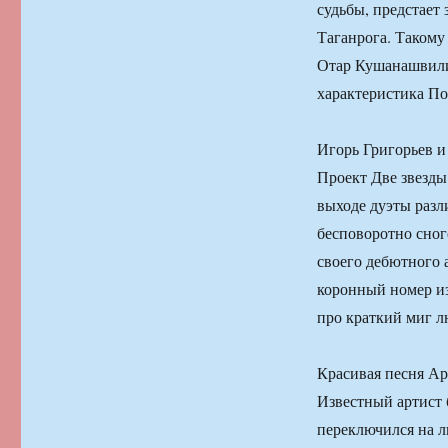
судьбы, предстает 
Таганрога. Такому
Отар Кушанашвили,
характеристика По
Игорь Григорьев и
Проект Две звезды
выходе дуэты разл
бесповоротно сног
своего дебютного 
коронный номер и
про краткий миг л
Красивая песня А
Известный артист
переключился на л