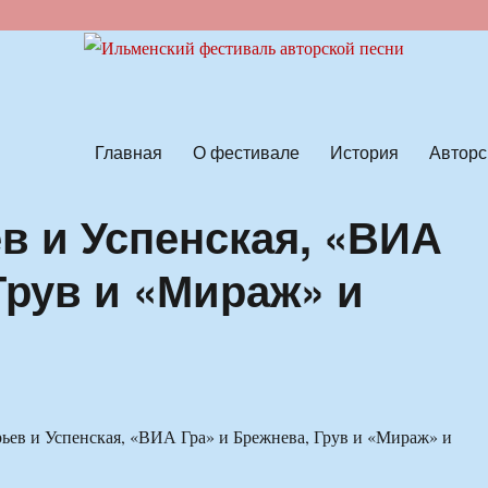
ской песни
Главная
О фестивале
История
Авторс
в и Успенская, «ВИА
Грув и «Мираж» и