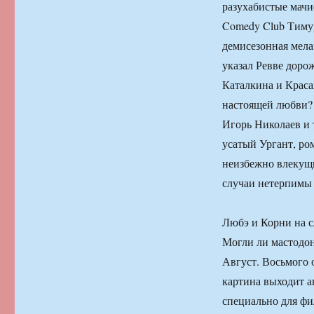
разухабистые мачи
Comedy Club Тимур
демисезонная мела
указал Ревве доро
Каталкина и Краса
настоящей любви? 
Игорь Николаев и т
усатый Ургант, ро
неизбежно влекущи
случаи нетерпимы 
Любэ и Корни на с
Могли ли мастодо
Август. Восьмого 
картина выходит а
специально для фи