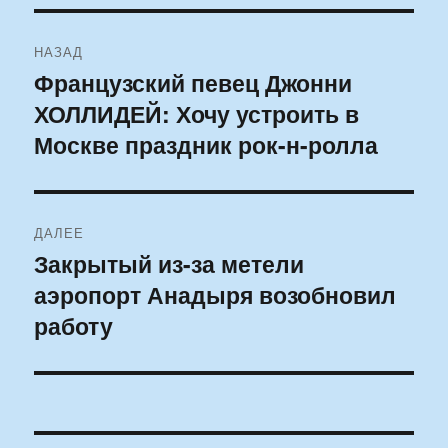
Навигация
НАЗАД
по
Французский певец Джонни
Предыдущая
ХОЛЛИДЕЙ: Хочу устроить в
запись:
записям
Москве праздник рок-н-ролла
ДАЛЕЕ
Закрытый из-за метели
Следующая
аэропорт Анадыря возобновил
запись:
работу