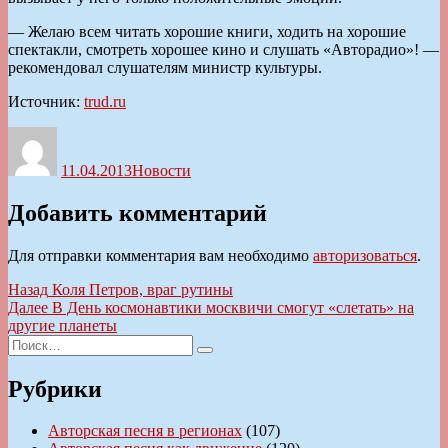
— Желаю всем читать хорошие книги, ходить на хорошие
спектакли, смотреть хорошее кино и слушать «Авторадио»! —
рекомендовал слушателям министр культуры.
Источник:
trud.ru
Автор
Опубликовано
Рубрики
11.04.2013
Новости
Добавить комментарий
Для отправки комментария вам необходимо
авторизоваться
.
Навигация
Предыдущая
Назад
Коля Петров, враг рутины
запись:
Следующая
Далее
В День космонавтики москвичи смогут «слетать» на
по
запись:
другие планеты
записям
Искать:
Поиск
Рубрики
Авторская песня в регионах
(107)