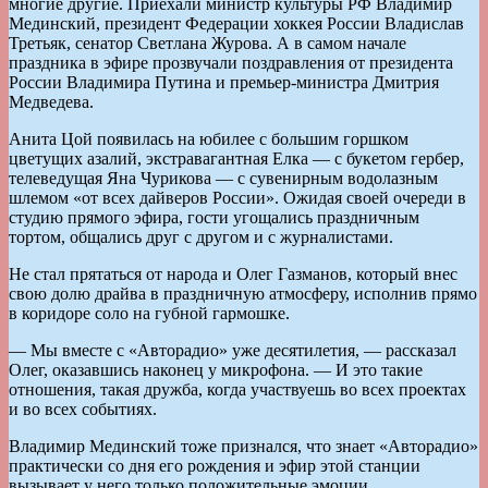
многие другие. Приехали министр культуры РФ Владимир
Мединский, президент Федерации хоккея России Владислав
Третьяк, сенатор Светлана Журова. А в самом начале
праздника в эфире прозвучали поздравления от президента
России Владимира Путина и премьер-министра Дмитрия
Медведева.
Анита Цой появилась на юбилее с большим горшком
цветущих азалий, экстравагантная Елка — с букетом гербер,
телеведущая Яна Чурикова — с сувенирным водолазным
шлемом «от всех дайверов России». Ожидая своей очереди в
студию прямого эфира, гости угощались праздничным
тортом, общались друг с другом и с журналистами.
Не стал прятаться от народа и Олег Газманов, который внес
свою долю драйва в праздничную атмосферу, исполнив прямо
в коридоре соло на губной гармошке.
— Мы вместе с «Авторадио» уже десятилетия, — рассказал
Олег, оказавшись наконец у микрофона. — И это такие
отношения, такая дружба, когда участвуешь во всех проектах
и во всех событиях.
Владимир Мединский тоже признался, что знает «Авторадио»
практически со дня его рождения и эфир этой станции
вызывает у него только положительные эмоции.