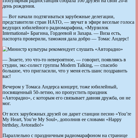
Популярная радиостанция собрала 100 друзей на свой 20-й
день рождения.
— Вот начали подтягиваться зарубежные делегации,
представители стран НАТО, — звучат в эфире веселые голоса
ведущих юбилейного радиомарафона, «Мурзилок
International» Брагина, Гордеевой и Захара. — Виза есть,
паспорта проверили, таможня дала добро — Томас Андерс!
— Знаете, это что-то невероятное, — говорит, появляясь в
студии, экс-солист группы Modern Talking, — спасибо
большое, что пригласили, что у меня есть шанс поздравить
вас!
Вечером у Томаса Андерса концерт, тоже юбилейный,
посвященный 50-летию, но пропустить праздник
«Авторадио», с которым его связывает давняя дружба, он не
мог.
От всех зарубежных друзей он дарит станции песню «You’re
My Heart, You’re My Soul», дополнив ее словами «Happy
birthday, Avtoradio!»
Параллельно с праздничным радиомарафоном на странице