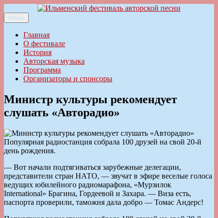
Перейти
к
Меню
Ильменский фестиваль авторской песни
содержимому
Главная
О фестивале
История
Авторская музыка
Программа
Организаторы и спонсоры
Министр культуры рекомендует
слушать «Авторадио»
Популярная радиостанция собрала 100 друзей на свой 20-й
день рождения.
— Вот начали подтягиваться зарубежные делегации,
представители стран НАТО, — звучат в эфире веселые голоса
ведущих юбилейного радиомарафона, «Мурзилок
International» Брагина, Гордеевой и Захара. — Виза есть,
паспорта проверили, таможня дала добро — Томас Андерс!