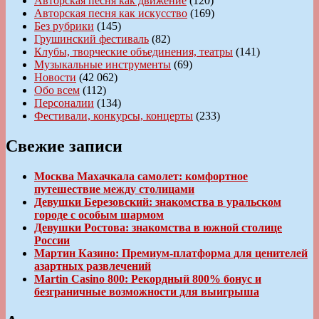
Авторская песня как движение
(120)
Авторская песня как искусство
(169)
Без рубрики
(145)
Грушинский фестиваль
(82)
Клубы, творческие объединения, театры
(141)
Музыкальные инструменты
(69)
Новости
(42 062)
Обо всем
(112)
Персоналии
(134)
Фестивали, конкурсы, концерты
(233)
Свежие записи
Москва Махачкала самолет: комфортное
путешествие между столицами
Девушки Березовский: знакомства в уральском
городе с особым шармом
Девушки Ростова: знакомства в южной столице
России
Мартин Казино: Премиум-платформа для ценителей
азартных развлечений
Martin Casino 800: Рекордный 800% бонус и
безграничные возможности для выигрыша