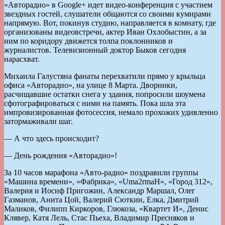
«Авторадио» в Google+ идет видео-конференция с участием
звездных гостей, слушатели общаются со своими кумирами
напрямую. Вот, покинув студию, направляется в комнату, где
организованы видеовстречи, актер Иван Охлобыстин, а за
ним по коридору движется толпа поклонников и
журналистов. Телевизионный доктор Быков сегодня
нарасхват.
Михаила Галустяна фанаты перехватили прямо у крыльца
офиса «Авторадио», на улице 8 Марта. Дворники,
расчищавшие остатки снега у здания, попросили шоумена
сфотографироваться с ними на память. Пока шла эта
импровизированная фотосессия, немало прохожих удивленно
затормаживали шаг.
— А что здесь происходит?
— День рождения «Авторадио»!
За 10 часов марафона «Авто-радио» поздравили группы
«Машина времени», «Фабрика», «Uma2rmaH», «Город 312»,
Валерия и Иосиф Пригожин, Александр Маршал, Олег
Газманов, Анита Цой, Валерий Сюткин, Елка, Дмитрий
Маликов, Филипп Киркоров, Глюкоза, «Квартет И», Денис
Клявер, Катя Лель, Стас Пьеха, Владимир Пресняков и