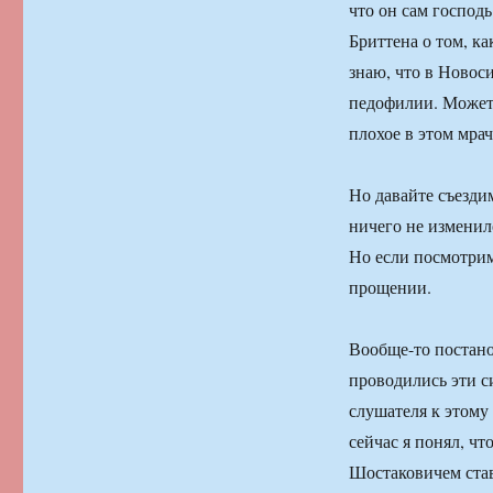
что он сам господь
Бриттена о том, ка
знаю, что в Новоси
педофилии. Может 
плохое в этом мра
Но давайте съезди
ничего не изменило
Но если посмотрим
прощении.
Вообще-то постано
проводились эти с
слушателя к этому
сейчас я понял, ч
Шостаковичем став