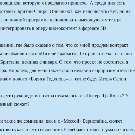
новщиков, которую я предлагаю привлечь. А среди них есть
ботали с Бритни Спирс. Они знают, как надо делать свет, но на
ют по полной программе использовать имеющуюся у театра
 интегрировать в оперу видеоконтент в формате 3D.
щании, где было сказано о том, что со мной продлен контракт,
м не обмолвился о «Питере Граймсе». Театр не отвечал на наши
риттена, начиная с января. О том, что проект не состоится, я
тора. Впрочем, для меня также стало недавно сюрпризом известие
щиком нового «Бориса Годунова» в театре будет Игорь Селин.
о, что руководство театра отказалось от «Питера Граймса»? У
ачный сюжет?
и такие же сомнения, как и с «Мессой» Бернстайна, сюжет
товать как то, что священник Селебрант сходит с ума и считает,