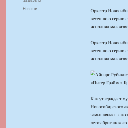
Автор
Опубликовано
30.04.2013
Рубрики
Новости
Оркестр Новосибир
весеннюю серию с
исполнял малоизве
Оркестр Новосибир
весеннюю серию с
исполнял малоизве
Как утверждает му
Новосибирского ак
замышлялась как с
летия британского