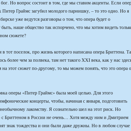
 бог. Но вопрос состоит в том, где мы ставим акценты. Если опе
к Питер Граймс загубил молодого парнишку, – то это одно. Но я
бирске уже ведутся разговоры о том, что опера будет о
быть, наше общество так испорчено, что мы хотим видеть тольк
чном сюжете?
м в тот поселок, про жизнь которого написана опера Бриттена. Т
сь более чем за полвека, там нет такого XXI века, как у нас здесь
 на этот сюжет по-другому, то мы можем понять, что это опера 
вка оперы «Питер Граймс» была моей целью. Для этого
имфонические концерты, чтобы, начиная с января, подготовить
 необычному лакомству. Я сознательно шел на этот риск. Но
то с Бриттеном в России не очень… Хотя между ним и Дмитрием
ят знак тождества и они были даже дружны. Но в любом случае