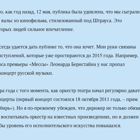
, как год назад, 12 мая, публика была удивлена, что мы сыграли
вальс из кинофильма, стилизованный под Штрауса. Это
торых людей сильное впечатление.
егда удается дать публике то, что она хочет. Мои руки связаны
ступлений, которые уже простираются до 2015 года. Например, 
носа премьеры «Мессы» Леонарда Бернстайна у нас пропал
концерт русской музыки.
 года с того момента, как оркестр театра начал регулярно дават
церты (первый концерт состоялся 18 октября 2011 года, – прим.
ирь»). Но я по-прежнему убежден, что дирижер не только обяза
и воспитывать оркестр на известных произведениях, но и должен
тобы уровень его исполнительского искусства повышался.