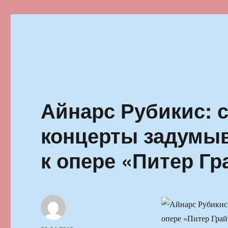
Ильменский фестиваль автор
Айнарс Рубикис: 
концерты задумыв
к опере «Питер Г