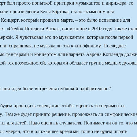
рт был просто попыткой притирки музыкантов и дирижера, то
были произведения Белы Бартока, стало экзаменом для
 Концерт, который прошел в марте, – это было испытание для
х. «Credo» Петериса Васкса, написанное в 2010 году, также ста
еркой. Я чувствовал это по музыкантам, которые после первой
ли, спрашивая, не музыка ли это к кинофильму. Последнее
мя фанфарами и концертом для кларнета Аарона Копленда долж
кой тех возможностей, которыми обладает группа медных духов
 ваши идеи были встречены публикой одобрительно?
 будем проводить совещание, чтобы оценить эксперименты,
ду. Там же будет принято решение, продолжать ли симфонически
ты для детей. Надо оценить слушателя. Понимает ли он то, что 
о я уверен, что в ближайшее время мы точно не будем играть