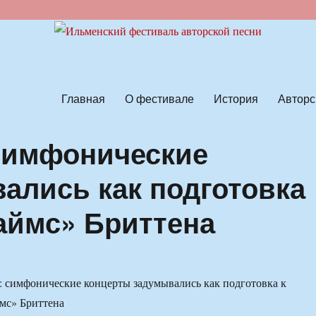
ской песни
Главная
О фестивале
История
Авторс
симфонические
ались как подготовка
раймс» Бриттена