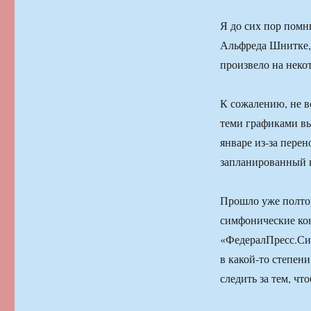
Я до сих пор помню
Альфреда Шнитке, 
произвело на неко
К сожалению, не вс
теми графиками вы
январе из-за пере
запланированный 
Прошло уже полтора
симфонические кон
«ФедералПресс.Сиб
в какой-то степен
следить за тем, ч