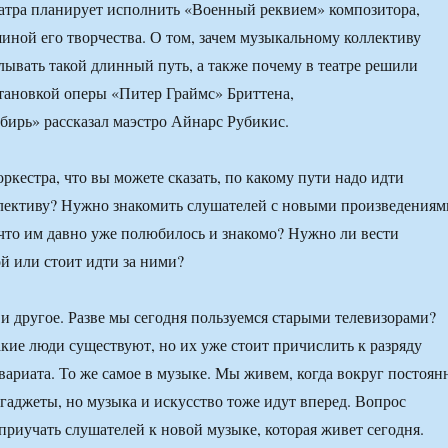
атра планирует исполнить «Военный реквием» композитора,
ной его творчества. О том, зачем музыкальному коллективу
ывать такой длинный путь, а также почему в театре решили
тановкой оперы «Питер Граймс» Бриттена,
ирь» рассказал маэстро Айнарс Рубикис.
ркестра, что вы можете сказать, по какому пути надо идти
лективу? Нужно знакомить слушателей с новыми произведениям
 что им давно уже полюбилось и знакомо? Нужно ли вести
ой или стоит идти за ними?
 и другое. Разве мы сегодня пользуемся старыми телевизорами?
акие люди существуют, но их уже стоит причислить к разряду
вариата. То же самое в музыке. Мы живем, когда вокруг постоян
гаджеты, но музыка и искусство тоже идут вперед. Вопрос
 приучать слушателей к новой музыке, которая живет сегодня.