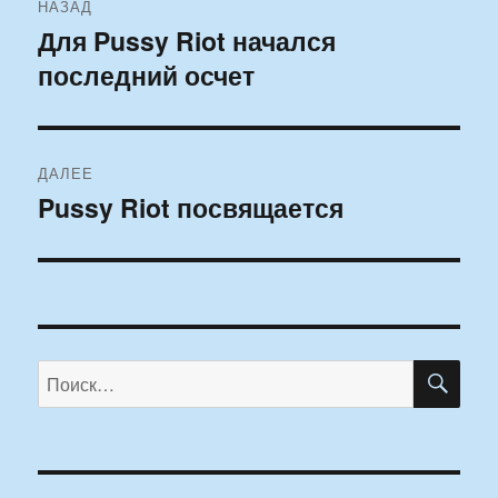
НАЗАД
по
Для Pussy Riot начался
Предыдущая
последний осчет
запись:
записям
ДАЛЕЕ
Pussy Riot посвящается
Следующая
запись:
ПО
Искать: