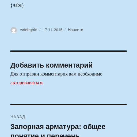
{/tabs}
Автор
Опубликовано
Рубрики
wdefrgbfd
17.11.2015
Новости
Добавить комментарий
Для отправки комментария вам необходимо
авторизоваться
.
Навигация
НАЗАД
по
Запорная арматура: общее
Предыдущая
понятие и перечень
запись:
записям