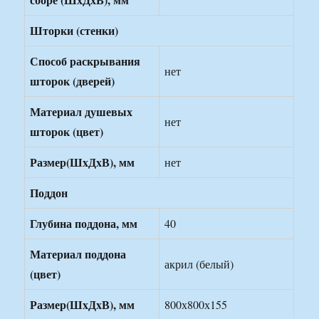
Шторки (стенки)
Способ раскрывания
нет
шторок (дверей)
Материал душевых
нет
шторок (цвет)
Размер(ШxДxВ), мм
нет
Поддон
Глубина поддона, мм
40
Материал поддона
акрил (белый)
(цвет)
Размер(ШxДxВ), мм
800х800х155