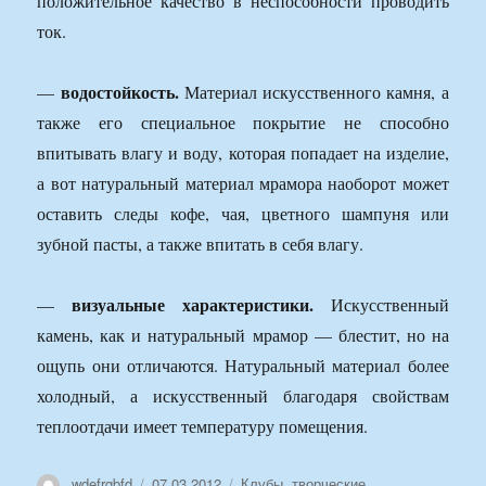
положительное качество в неспособности проводить
ток.
водостойкость.
—
Материал искусственного камня, а
также его специальное покрытие не способно
впитывать влагу и воду, которая попадает на изделие,
а вот натуральный материал мрамора наоборот может
оставить следы кофе, чая, цветного шампуня или
зубной пасты, а также впитать в себя влагу.
визуальные характеристики.
—
Искусственный
камень, как и натуральный мрамор — блестит, но на
ощупь они отличаются. Натуральный материал более
холодный, а искусственный благодаря свойствам
теплоотдачи имеет температуру помещения.
Автор
Опубликовано
Рубрики
wdefrgbfd
07.03.2012
Клубы, творческие