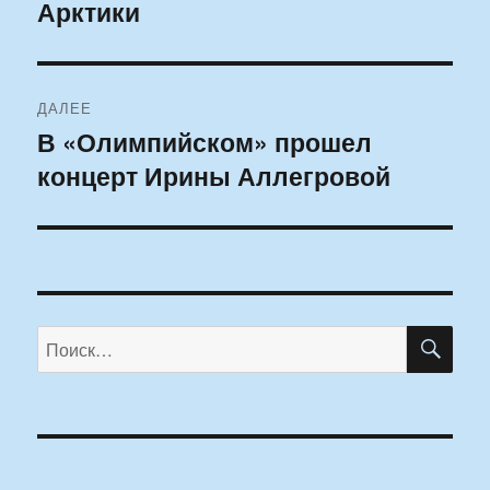
Арктики
ДАЛЕЕ
В «Олимпийском» прошел
Следующая
концерт Ирины Аллегровой
запись:
ПО
Искать: