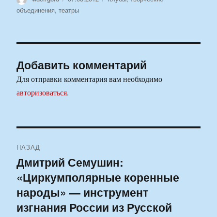
объединения, театры
Добавить комментарий
Для отправки комментария вам необходимо
авторизоваться
.
Навигация
НАЗАД
по
Дмитрий Семушин:
Предыдущая
«Циркумполярные коренные
запись:
записям
народы» — инструмент
изгнания России из Русской