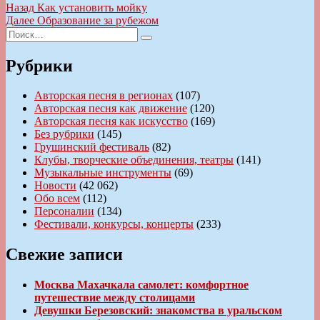
Навигация
Предыдущая
Назад
Как установить мойку
запись:
Следующая
Далее
Образование за рубежом
по
Искать:
запись:
Поиск
записям
Рубрики
Авторская песня в регионах
(107)
Авторская песня как движение
(120)
Авторская песня как искусство
(169)
Без рубрики
(145)
Грушинский фестиваль
(82)
Клубы, творческие объединения, театры
(141)
Музыкальные инструменты
(69)
Новости
(42 062)
Обо всем
(112)
Персоналии
(134)
Фестивали, конкурсы, концерты
(233)
Свежие записи
Москва Махачкала самолет: комфортное
путешествие между столицами
Девушки Березовский: знакомства в уральском