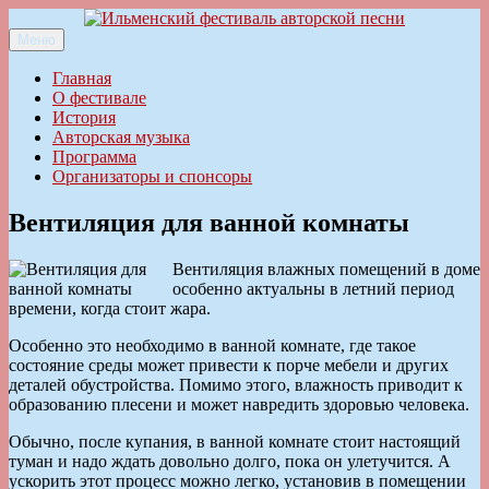
Перейти
к
Меню
Ильменский фестиваль авторской песни
содержимому
Главная
О фестивале
История
Авторская музыка
Программа
Организаторы и спонсоры
Вентиляция для ванной комнаты
Вентиляция влажных помещений в доме
особенно актуальны в летний период
времени, когда стоит жара.
Особенно это необходимо в ванной комнате, где такое
состояние среды может привести к порче мебели и других
деталей обустройства. Помимо этого, влажность приводит к
образованию плесени и может навредить здоровью человека.
Обычно, после купания, в ванной комнате стоит настоящий
туман и надо ждать довольно долго, пока он улетучится. А
ускорить этот процесс можно легко, установив в помещении