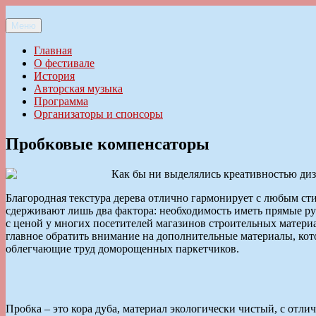
Перейти
к
Меню
Ильменский фестиваль авторской песни
содержимому
Главная
О фестивале
История
Авторская музыка
Программа
Организаторы и спонсоры
Пробковые компенсаторы
Как бы ни выделялись креативностью ди
Благородная текстура дерева отлично гармонирует с любым ст
сдерживают лишь два фактора: необходимость иметь прямые рук
с ценой у многих посетителей магазинов строительных матери
главное обратить внимание на дополнительные материалы, кот
облегчающие труд доморощенных паркетчиков.
Пробка – это кора дуба, материал экологически чистый, с от