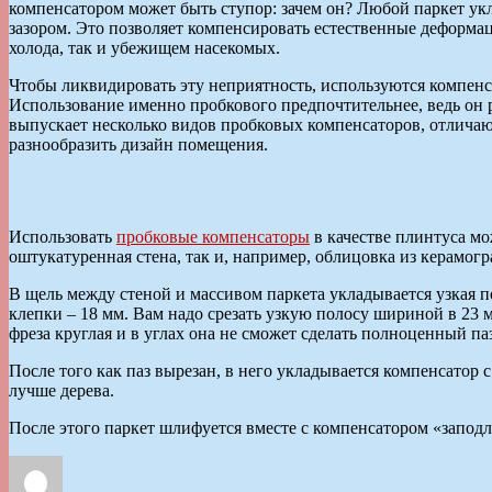
компенсатором может быть ступор: зачем он? Любой паркет укл
зазором. Это позволяет компенсировать естественные деформа
холода, так и убежищем насекомых.
Чтобы ликвидировать эту неприятность, используются компенс
Использование именно пробкового предпочтительнее, ведь он р
выпускает несколько видов пробковых компенсаторов, отличаю
разнообразить дизайн помещения.
Использовать
пробковые компенсаторы
в качестве плинтуса мо
оштукатуренная стена, так и, например, облицовка из керамог
В щель между стеной и массивом паркета укладывается узкая п
клепки – 18 мм. Вам надо срезать узкую полосу шириной в 23 м
фреза круглая и в углах она не сможет сделать полноценный па
После того как паз вырезан, в него укладывается компенсатор 
лучше дерева.
После этого паркет шлифуется вместе с компенсатором «запод
Автор
Опубликовано
Рубрики