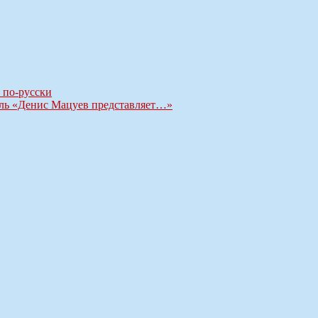
 по-русски
ль «Денис Мацуев представляет…»