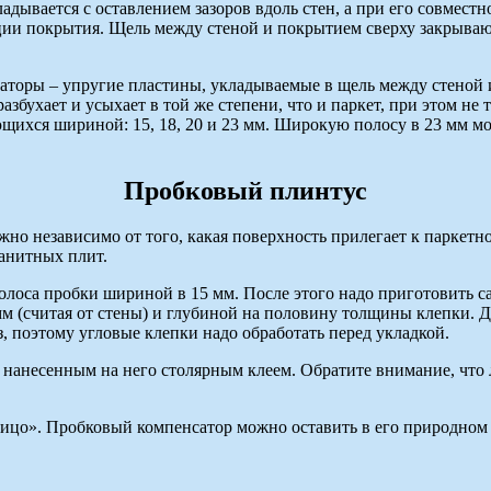
адывается с оставлением зазоров вдоль стен, а при его совместн
ции покрытия. Щель между стеной и покрытием сверху закрываю
аторы – упругие пластины, укладываемые в щель между стеной 
азбухает и усыхает в той же степени, что и паркет, при этом н
щихся шириной: 15, 18, 20 и 23 мм. Широкую полосу в 23 мм мо
Пробковый плинтус
жно независимо от того, какая поверхность прилегает к паркет
ранитных плит.
олоса пробки шириной в 15 мм. После этого надо приготовить са
м (считая от стены) и глубиной на половину толщины клепки. Дл
з, поэтому угловые клепки надо обработать перед укладкой.
с нанесенным на него столярным клеем. Обратите внимание, что 
лицо». Пробковый компенсатор можно оставить в его природном 