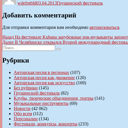
wdefrgbfd
03.04.2013
Грушинский фестиваль
Добавить комментарий
Для отправки комментария вам необходимо
авторизоваться
.
Навигация
Предыдущая
Назад
На фестивале Kubana зарубежные рок-музыканты запоют
запись:
Следующая
Далее
В Челябинске открылся Второй международный фестива
по
Искать:
запись:
Поиск
записям
Рубрики
Авторская песня в регионах
(107)
Авторская песня как движение
(120)
Авторская песня как искусство
(169)
Без рубрики
(145)
Грушинский фестиваль
(82)
Клубы, творческие объединения, театры
(141)
Музыкальные инструменты
(69)
Новости
(42 062)
Обо всем
(112)
Персоналии
(134)
Фестивали, конкурсы, концерты
(233)