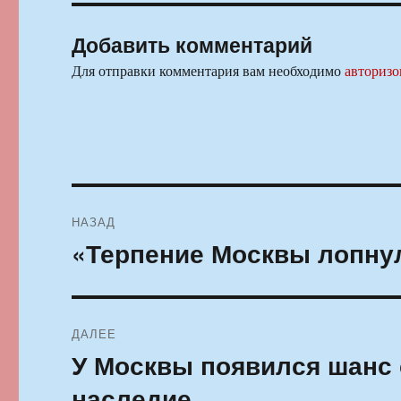
Добавить комментарий
Для отправки комментария вам необходимо
авторизо
Навигация
НАЗАД
по
«Терпение Москвы лопнул
Предыдущая
запись:
записям
ДАЛЕЕ
У Москвы появился шанс 
Следующая
запись:
наследие