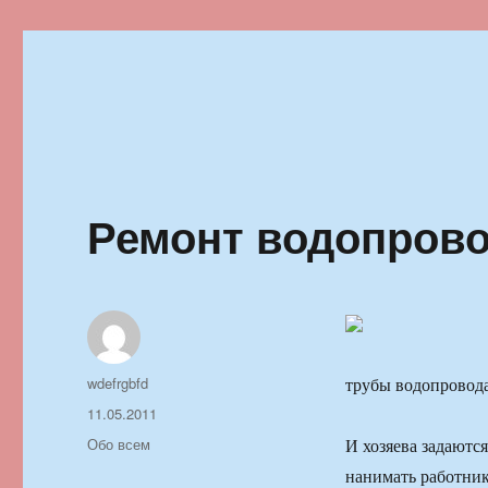
Ильменский фестиваль автор
Ремонт водопрово
Автор
wdefrgbfd
трубы водопровода
Опубликовано
11.05.2011
Рубрики
Обо всем
И хозяева задаютс
нанимать работник