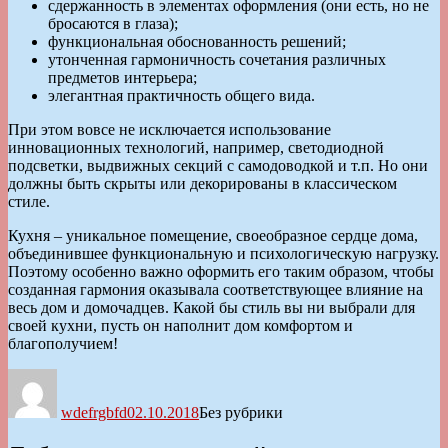
сдержанность в элементах оформления (они есть, но не
бросаются в глаза);
функциональная обоснованность решений;
утонченная гармоничность сочетания различных
предметов интерьера;
элегантная практичность общего вида.
При этом вовсе не исключается использование
инновационных технологий, например, светодиодной
подсветки, выдвижных секций с самодоводкой и т.п. Но они
должны быть скрыты или декорированы в классическом
стиле.
Кухня – уникальное помещение, своеобразное сердце дома,
объединившее функциональную и психологическую нагрузку.
Поэтому особенно важно оформить его таким образом, чтобы
созданная гармония оказывала соответствующее влияние на
весь дом и домочадцев. Какой бы стиль вы ни выбрали для
своей кухни, пусть он наполнит дом комфортом и
благополучием!
Автор
Опубликовано
Рубрики
wdefrgbfd
02.10.2018
Без рубрики