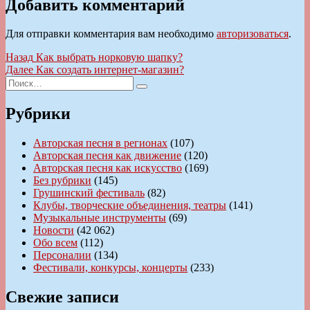
Добавить комментарий
Для отправки комментария вам необходимо
авторизоваться
.
Навигация
Предыдущая
Назад
Как выбрать норковую шапку?
запись:
Следующая
Далее
Как создать интернет-магазин?
по
Искать:
запись:
Поиск
записям
Рубрики
Авторская песня в регионах
(107)
Авторская песня как движение
(120)
Авторская песня как искусство
(169)
Без рубрики
(145)
Грушинский фестиваль
(82)
Клубы, творческие объединения, театры
(141)
Музыкальные инструменты
(69)
Новости
(42 062)
Обо всем
(112)
Персоналии
(134)
Фестивали, конкурсы, концерты
(233)
Свежие записи