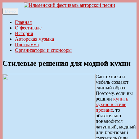
Перейти
к
Меню
Ильменский фестиваль авторской песни
содержимому
Главная
О фестивале
История
Авторская музыка
Программа
Организаторы и спонсоры
Стилевые решения для модной кухни
Сантехника и
мебель создают
единый образ.
Поэтому, если вы
решили
купить
кухню в стиле
прованс
, то
обязательно
понадобится
латунный, медный
или бронзовый
смеситель (или