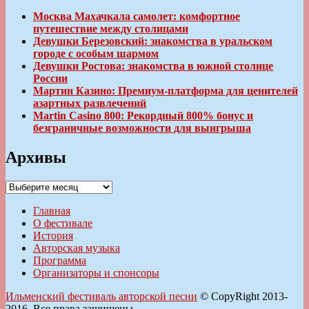
Москва Махачкала самолет: комфортное
путешествие между столицами
Девушки Березовский: знакомства в уральском
городе с особым шармом
Девушки Ростова: знакомства в южной столице
России
Мартин Казино: Премиум-платформа для ценителей
азартных развлечений
Martin Casino 800: Рекордный 800% бонус и
безграничные возможности для выигрыша
Архивы
Архивы
Главная
О фестивале
История
Авторская музыка
Программа
Организаторы и спонсоры
Ильменский фестиваль авторской песни
© CopyRight 2013-
2016. Все права защищены