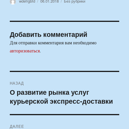
Автор
Опубликовано
Рубрики
wdefrgbfd
06.01.2018
Без рубрики
Добавить комментарий
Для отправки комментария вам необходимо
авторизоваться
.
Навигация
НАЗАД
по
О развитие рынка услуг
Предыдущая
курьерской экспресс-доставки
запись:
записям
ДАЛЕЕ