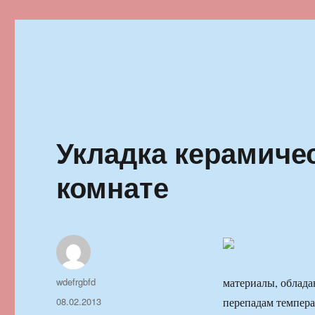
Ильменский фестиваль автор
Укладка керамиче
комнате
Автор
wdefrgbfd
материалы, облада
Опубликовано
08.02.2013
перепадам температ