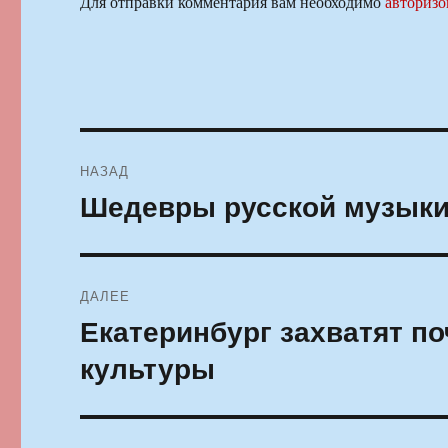
Для отправки комментария вам необходимо
авторизо
Навигация
НАЗАД
по
Шедевры русской музык
Предыдущая
запись:
записям
ДАЛЕЕ
Екатеринбург захватят п
Следующая
запись:
культуры