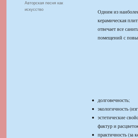
Рубрики
Авторская песня как
искусство
Одним из наиболее
керамическая плитк
отвечает все сани
помещений с повы
долговечность;
экологичность (из
эстетические свой
фактур и расцветок
практичность (за 