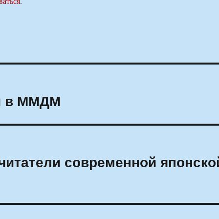
ваться
.
и в ММДМ
очитатели современной японско