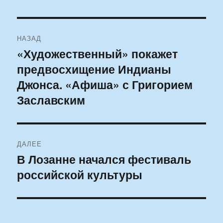
Навигация
НАЗАД
по
«Художественный» покажет
Предыдущая
предвосхищение Индианы
запись:
записям
Джонса. «Афиша» с Григорием
Заславским
ДАЛЕЕ
В Лозанне начался фестиваль
Следующая
российской культуры
запись: