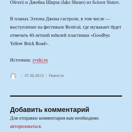
Oliveri) и Джейка Ширза (Jake Shears) из Scissor Sisters.
В планах Элтона Джона гастроли, в том числе —
выступление на фестивале Bestival, где музыкант будет
отмечать 40-летний юбилей пластинки «Goodbye
Yellow Brick Road».
Источник:
zvuki.ru
Автор
Опубликовано
Рубрики
07.02.2013
Новости
Добавить комментарий
Для отправки комментария вам необходимо
авторизоваться
.