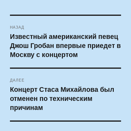
Навигация
НАЗАД
по
Известный американский певец
Предыдущая
Джош Гробан впервые приедет в
запись:
записям
Москву с концертом
ДАЛЕЕ
Концерт Стаса Михайлова был
Следующая
отменен по техническим
запись:
причинам