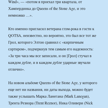
Wind», — «потом я проехал три квартала, от
Хампердинка до Queens of the Stone Age, и это
немножко …».
Кто именно пригласил ветерана глэм-рока в гости к
QOTSA, неизвестно, но вероятно, это был все тот же
Грол, которого Элтон сравнил с «кирпичным
сортиром», подчеркнув тем самым его надежность:
«За три часа мы все записали, и он [Грол] стучал в
каждом дубле, и в каждом дубле ударные звучали
отлично».
На новом альбоме Queens of the Stone Age, у которого
еще нет ни названия, ни даты выхода, можно будет
также услышать Марка Ланегана (Mark Lanegan),
Трента Резнора (Trent Reznor), Ника Оливери (Nick