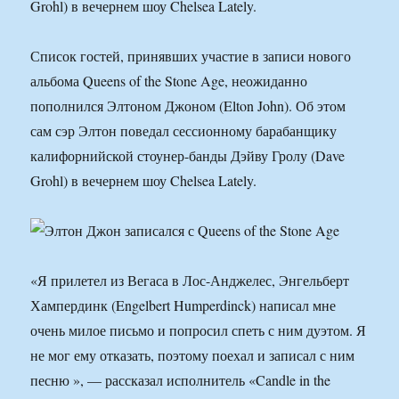
Grohl) в вечернем шоу Chelsea Lately.
Список гостей, принявших участие в записи нового
альбома Queens of the Stone Age, неожиданно
пополнился Элтоном Джоном (Elton John). Об этом
сам сэр Элтон поведал сессионному барабанщику
калифорнийской стоунер-банды Дэйву Гролу (Dave
Grohl) в вечернем шоу Chelsea Lately.
«Я прилетел из Вегаса в Лос-Анджелес, Энгельберт
Хампердинк (Engelbert Humperdinck) написал мне
очень милое письмо и попросил спеть с ним дуэтом. Я
не мог ему отказать, поэтому поехал и записал с ним
песню », — рассказал исполнитель «Candle in the