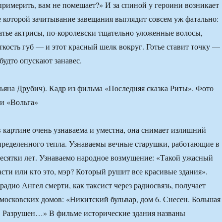
римерить, вам не помешает?» И за спиной у героини возникает
не которой зачитывание завещания выглядит совсем уж фатально:
атье актрисы, по-королевски тщательно уложенные волосы,
ткость губ — и этот красный шелк вокруг. Готье ставит точку —
будто опускают занавес.
ьяна Друбич). Кадр из фильма «Последняя сказка Риты». Фото
и «Вольга»
картине очень узнаваема и уместна, она снимает излишний
пределенного тепла. Узнаваемы вечные старушки, работающие в
есятки лет. Узнаваемо народное возмущение: «Такой ужасный
асти или кто это, мэр? Который рушит все красивые здания».
адио Ангел смерти, как таксист через радиосвязь, получает
московских домов: «Никитский бульвар, дом 6. Снесен. Большая
. Разрушен…» В фильме исторические здания названы