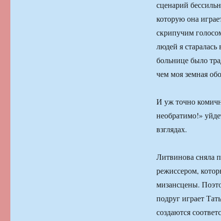
сценарий бессильно
которую она играе
скрипучим голосом
людей я старалась 
больнице было тра
чем моя земная об
И уж точно комичн
необратимо!» уйде
взглядах.
Литвинова сняла п
режиссером, котор
мизансцены. Поэто
подруг играет Тать
создаются соответ