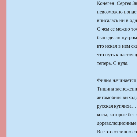
Конеген, Сергея З
невозможно попас
вписалась ни в од
С чем ее можно то
был сделан нутром
кто искал в нем с
что путь к настоя
теперь. С нуля.
Фильм начинается с
Тишина заснеженн
автомобиля выходи
русская купчиха… 
косы, которые без
дореволюционные 
Все это отлично с