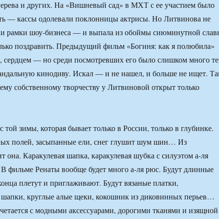
верева и других. На «Вишневый сад» в МХТ с ее участием было
ть — кассы одолевали поклонницы актрисы. Но Литвинова не
ни рамки шоу-бизнеса — и выпала из обоймы сиюминутной слав
лько поздравить. Предыдущий фильм «Богиня: как я полюбила»
, сердцем — но среди посмотревших его было слишком много те
кандальную кинодиву. Искал — и не нашел, и больше не ищет. Та
щему собственному творчеству у Литвиновой открыт только
 той зимы, которая бывает только в России, только в глубинке.
ых полей, засыпанные ели, снег глушит шум шин… Из
т она. Каракулевая шапка, каракулевая шубка с силуэтом а-ля
В фильме Ренаты вообще будет много а-ля рюс. Будут длинные
 конца плетут и приглаживают. Будут вязаные платки,
шапки, круглые алые щеки, кокошник из диковинных перьев…
очетается с модными аксессуарами, дорогими тканями и изящной