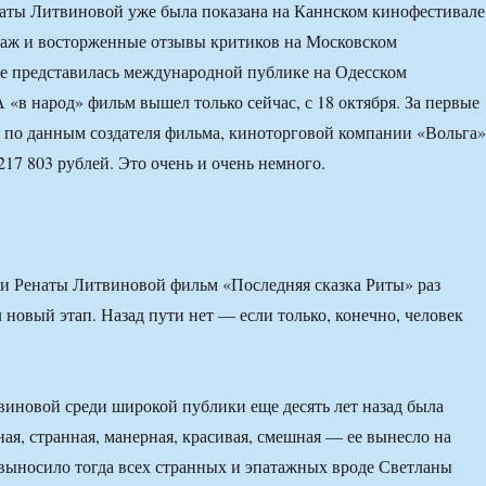
аты Литвиновой уже была показана на Каннском кинофестивале
таж и восторженные отзывы критиков на Московском
е представилась международной публике на Одесском
«в народ» фильм вышел только сейчас, с 18 октября. За первые
 по данным создателя фильма, киноторговой компании «Вольга»
217 803 рублей. Это очень и очень немного.
и Ренаты Литвиновой фильм «Последняя сказка Риты» раз
 новый этап. Назад пути нет — если только, конечно, человек
иновой среди широкой публики еще десять лет назад была
ая, странная, манерная, красивая, смешная — ее вынесло на
 выносило тогда всех странных и эпатажных вроде Светланы