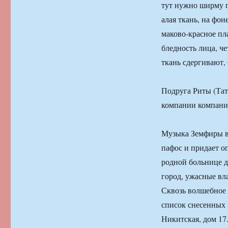
тут нужно ширму п
алая ткань, на фо
маково-красное пл
бледность лица, че
ткань сдергивают, 
Подруга Риты (Тат
компании компани
Музыка Земфиры в 
пафос и придает о
родной больнице д
город, ужасные вл
Сквозь волшебное р
список снесенных 
Никитская, дом 17