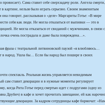
 провисает). Сама ставит себе сверхзадачу роли. Ангела смерти,
т в картине, нельзя было играть серьезно. Своим знаменитым
 она говорит, рассказывая о «деле» Маргариты Готье: «В мире
вести себя как люди. Не могла отказаться от выпивки — это в
дицией. Не могла отказаться от свиданий с мужчинами, в связи с
олочка очень пострадала и даже была повреждена…».
ая фраза с театральной литвиновской паузой «я влюбляюсь…
т в народ. Ушла бы… Если бы народ был пошире в своих
очти спектакль. Реальная жизнь управляется невидимым
ый сам ставит декорации и в нужные моменты регулирует
му, когда Рита Готье перед смертью идет с подругами (одну из
яна Друбич) в кафе и хочет прочитать завещание, ей как нарочн
ствующие декорации. За кадром сотрудницы кафе бормочат: «На