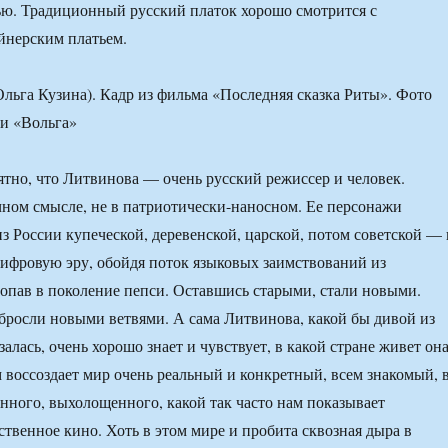
ю. Традиционный русский платок хорошо смотрится с
йнерским платьем.
Ольга Кузина). Кадр из фильма «Последняя сказка Риты». Фото
и «Вольга»
ятно, что Литвинова — очень русский режиссер и человек.
чном смысле, не в патриотически-наносном. Ее персонажи
з России купеческой, деревенской, царской, потом советской — 
ифровую эру, обойдя поток языковых заимствований из
попав в поколение пепси. Оставшись старыми, стали новыми.
бросли новыми ветвями. А сама Литвинова, какой бы дивой из
алась, очень хорошо знает и чувствует, в какой стране живет он
м воссоздает мир очень реальный и конкретный, всем знакомый, 
нного, выхолощенного, какой так часто нам показывает
ственное кино. Хоть в этом мире и пробита сквозная дыра в