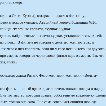
ранства смерти.
актриса Ольга Кузина), которая попадает в больницу с
нозом и вскоре умирает. Аварийный корпус больницы №20,
льницы, железные кровати, скучная, нудная
утка», наброшенные на плечи куртки, уставшие от самих себя
клая зима… В фильме не говорят о деньгах, компьютерах и
х: чего о них говорить, если ни у кого нет ни того, ни другого,
 про смерть говорится через слово, фильм ведь о смерти. Так что
сия, тоска?
оследняя сказка Риты». Фото компании компании «Вольга»
яла фильм, полный ярких красок, очень тонкого юмора и пароди
. Она тот мастер, который создает собственную вселенную. Свои
быть только она сама. Она сама совершает ошибки (кое-где