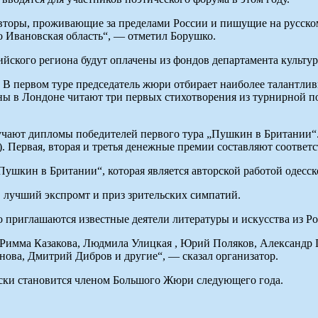
вторы, проживающие за пределами России и пишущие на русском
то Ивановская область“, — отметил Борушко.
ийского региона будут оплачены из фондов департамента культу
 В первом туре председатель жюри отбирает наиболее талантлив
ны в Лондоне читают три первых стихотворения из турнирной п
учают дипломы победителей первого тура „Пушкин в Британии“.
. Первая, вторая и третья денежные премии составляют соответс
ушкин в Британии“, которая является авторской работой одесск
 лучший экспромт и приз зрительских симпатий.
 приглашаются известные деятели литературы и искусства из Ро
 Римма Казакова, Людмила Улицкая , Юрий Поляков, Александр 
ова, Дмитрий Дибров и другие“, — сказал организатор.
ски становится членом Большого Жюри следующего года.