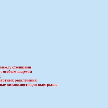
 между столицами
е с особым шармом
и
зартных развлечений
ичные возможности для выигрыша