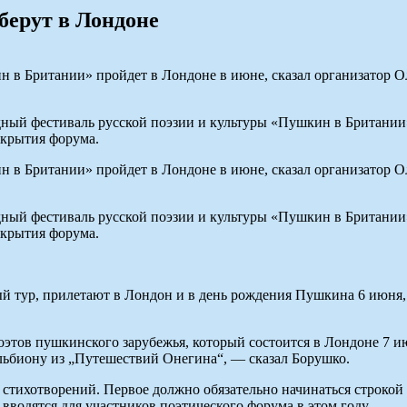
берут в Лондоне
в Британии» пройдет в Лондоне в июне, сказал организатор Ол
й фестиваль русской поэзии и культуры «Пушкин в Британии» 
ткрытия форума.
в Британии» пройдет в Лондоне в июне, сказал организатор Ол
й фестиваль русской поэзии и культуры «Пушкин в Британии» 
ткрытия форума.
ый тур, прилетают в Лондон и в день рождения Пушкина 6 июня
тов пушкинского зарубежья, который состоится в Лондоне 7 июн
льбиону из „Путешествий Онегина“, — сказал Борушко.
10 стихотворений. Первое должно обязательно начинаться строк
 вводятся для участников поэтического форума в этом году.