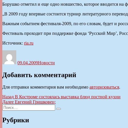
Борушко отметил и еще одно новшество, которое вводится на фо
„В 2009 году впервые состоится турнир литературного перево
Важным событием фестиваля-2009, по его словам, будет и рос
Фестиваль проходит при поддержке фонда ‘Русский Мир’, Росс
Источник:
ria.ru
Автор
Опубликовано
Рубрики
09.04.2009
Новости
Добавить комментарий
Для отправки комментария вам необходимо
авторизоваться
.
Навигация
Предыдущая
Назад
В Костроме состоялась выставка блюд постной кухни
запись:
Следующая
Далее
Евгений Гришковец:
по
Искать:
запись:
Поиск
записям
Рубрики