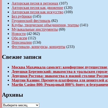
Авторская песня в регионах
(107)
Авторская песня как движение
(120)
Авторская песня как искусство
(169)
Без рубрики
(145)
Грушинский фестиваль
(82)
Клубы, творческие объединения, театры
(141)
Музыкальные инструменты
(69)
Новости
(42 062)
Обо всем
(112)
Персоналии
(134)
Фестивали, конкурсы, концерты
(233)
Свежие записи
Москва Махачкала самолет: комфортное путешествие
Девушки Березовский: знакомства в уральском город
Девушки Ростова: знакомства в южной столице Росси
Мартин Казино: Премиум-платформа для ценителей а
Martin Casino 800: Рекордный 800% бонус и безгран
Архивы
Архивы