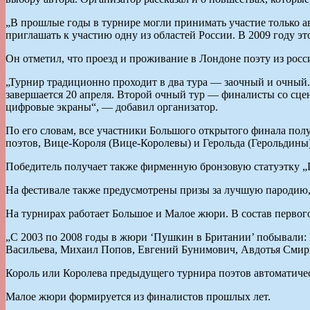
„В прошлые годы в турнире могли принимать участие только а
приглашать к участию одну из областей России. В 2009 году э
Он отметил, что проезд и проживание в Лондоне поэту из росс
„Турнир традиционно проходит в два тура — заочный и очный.
завершается 20 апреля. Второй очный тур — финалисты со сце
цифровые экраны“, — добавил организатор.
По его словам, все участники Большого открытого финала пол
поэтов, Вице-Короля (Вице-Королевы) и Герольда (Герольдины)
Победитель получает также фирменную бронзовую статуэтку „П
На фестивале также предусмотрены призы за лучшую пародию,
На турнирах работает Большое и Малое жюри. В состав первого
„С 2003 по 2008 годы в жюри ‘Пушкин в Британии’ побывали:
Васильева, Михаил Попов, Евгений Бунимович, Авдотья Смирн
Король или Королева предыдущего турнира поэтов автоматиче
Малое жюри формируется из финалистов прошлых лет.