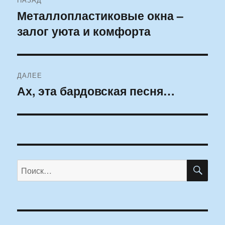
по
Металлопластиковые окна –
Предыдущая
залог уюта и комфорта
запись:
записям
ДАЛЕЕ
Ах, эта бардовская песня…
Следующая
запись:
ПО
Искать: