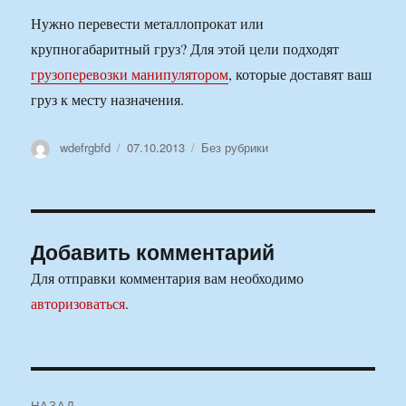
Нужно перевести металлопрокат или
крупногабаритный груз? Для этой цели подходят
грузоперевозки манипулятором
, которые доставят ваш
груз к месту назначения.
Автор
Опубликовано
Рубрики
wdefrgbfd
07.10.2013
Без рубрики
Добавить комментарий
Для отправки комментария вам необходимо
авторизоваться
.
Навигация
НАЗАД