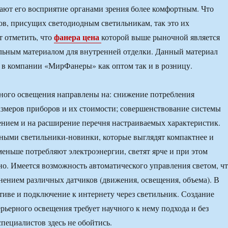
лают его восприятие органами зрения более комфортным. Что
ков, присущих светодиодным светильникам, так это их
фанера цена
т отметить, что
которой выше рыночной является
льным материалом для внутренней отделки. Данный материал
 в компании «МирФанеры» как оптом так и в розницу.
ного освещения направлены на: снижение потребления
азмеров приборов и их стоимости; совершенствование системы
нием и на расширение перечня настраиваемых характеристик.
ными светильники-новинки, которые выглядят компактнее и
меньше потребляют электроэнергии, светят ярче и при этом
о. Имеется возможность автоматического управления светом, ч
нением различных датчиков (движения, освещения, объема). В
тиве и подключение к интернету через светильник. Создание
рьерного освещения требует научного к нему подхода и без
пециалистов здесь не обойтись.