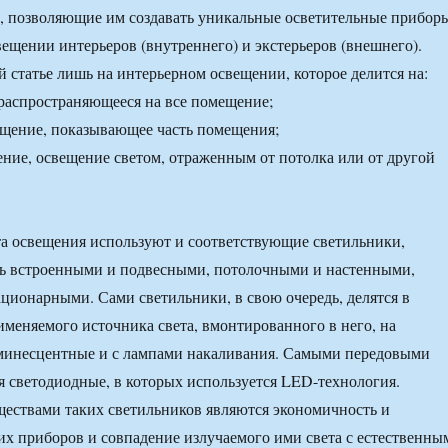
, позволяющие им создавать уникальные осветительные прибор
ещении интерьеров (внутреннего) и экстерьеров (внешнего).
й статье лишь на интерьерном освещении, которое делится на:
распространяющееся на все помещение;
ещение, показывающее часть помещения;
ние, освещение светом, отраженным от потолка или от другой
а освещения используют и соответствующие светильники,
ть встроенными и подвесными, потолочными и настенными,
ционарными. Сами светильники, в свою очередь, делятся в
именяемого источника света, вмонтированного в него, на
минесцентные и с лампами накаливания. Самыми передовыми
я светодиодные, в которых используется LED-технология.
ествами таких светильников являются экономичность и
их приборов и совпадение излучаемого ими света с естественны