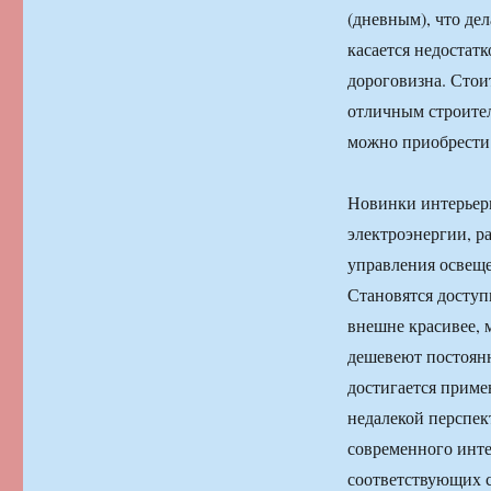
(дневным), что де
касается недостат
дороговизна. Стои
отличным строите
можно приобрести
Новинки интерьер
электроэнергии, р
управления освеще
Становятся доступ
внешне красивее, 
дешевеют постоянн
достигается приме
недалекой перспек
современного инте
соответствующих с