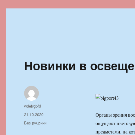
Ильменский фестиваль автор
Новинки в освеще
Автор
wdefrgbfd
Опубликовано
21.10.2020
Органы зрения вос
Рубрики
Без рубрики
ощущают цветовую
предметами, на ко