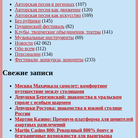
Авторская песня в регионах
(107)
Авторская песня как движение
(120)
Авторская песня как искусство
(169)
Без рубрики
(145)
Грушинский фестиваль
(82)
Клубы, творческие объединения, театры
(141)
Музыкальные инструменты
(69)
Новости
(42 062)
Обо всем
(112)
Персоналии
(134)
Фестивали, конкурсы, концерты
(233)
Свежие записи
Москва Махачкала самолет: комфортное
путешествие между столицами
Девушки Березовский: знакомства в уральском
городе с особым шармом
Девушки Ростова: знакомства в южной столице
России
Мартин Казино: Премиум-платформа для ценителей
азартных развлечений
Martin Casino 800: Рекордный 800% бонус и
безграничные возможности для выигрыша