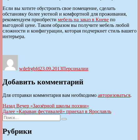
Если вы хотите обустроить свое помещение, сделать
обстановку более уютной и комфортной для проживания,
рекомендуем приобрести
мебель на заказ в Киеве
по
выгодной цене. Таким образом вы получите мебель любой
сложности и конфигурации, которая подчеркнет стиль вашего
интерьера.
Автор
Опубликовано
Рубрики
wdefrgbfd
23.09.2013
Персоналии
Добавить комментарий
Для отправки комментария вам необходимо
авторизоваться
.
Навигация
Предыдущая
Назад
Вечер «Заозёрной школы поэзии»
запись:
Следующая
Далее
«Караван фестивалей» приехал в Ярославль
по
Искать:
запись:
Поиск
записям
Рубрики