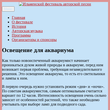
Перейти
к
Меню
Ильменский фестиваль авторской песни
содержимому
Главная
О фестивале
История
Авторская музыка
Программа
Организаторы и спонсоры
Освещение для аквариума
Как только новоиспеченный аквариумист начинает
проникаться духом живой природы в аквариуме, перед ним
возникает первая проблема, требующая незамедлительного
решения. Это освещение аквариума, то есть его светильники
и лампы к ним.
В первую очередь нужно установить режим «дня» и «ночи».
По советам аквариумистов, самым оптимальным считается
вариант по 12 часов. Интенсивность освещения очень сильно
зависит от особенностей растений, что также необходимо
учитывать при выборе ламп для подводного сада.