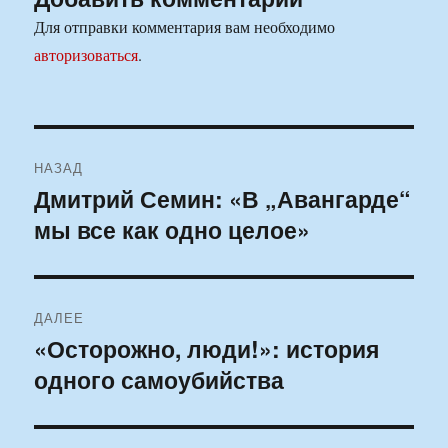
Для отправки комментария вам необходимо
авторизоваться
.
Навигация
НАЗАД
по
Дмитрий Семин: «В „Авангарде“
Предыдущая
мы все как одно целое»
запись:
записям
ДАЛЕЕ
«Осторожно, люди!»: история
Следующая
одного самоубийства
запись: