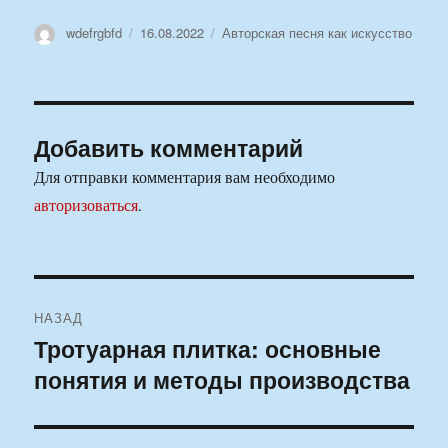
Автор
Опубликовано
Рубрики
wdefrgbfd
16.08.2022
Авторская песня как искусство
Добавить комментарий
Для отправки комментария вам необходимо
авторизоваться
.
Навигация
НАЗАД
по
Тротуарная плитка: основные
Предыдущая
понятия и методы производства
запись:
записям