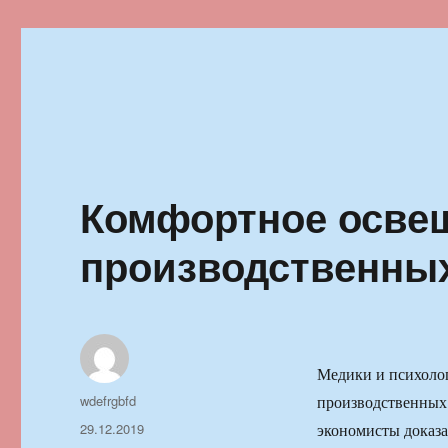
Ильменский фестиваль автор
Комфортное осве
производственных
Медики и психолог
Автор
wdefrgbfd
производственных 
Опубликовано
29.12.2019
экономисты доказа