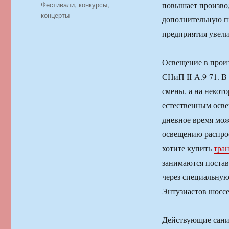
Рубрики
Фестивали, конкурсы,
повышает производ
концерты
дополнительную пр
предприятия увелич
Освещение в произ
СНиП II-А.9-71. В
смены, а на некото
естественным осве
дневное время мож
освещению распрос
хотите купить
тра
занимаются постав
через специальную
Энтузиастов шоссе,
Действующие сани