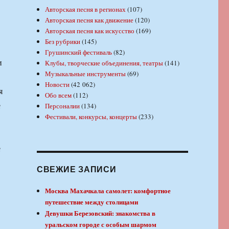
Авторская песня в регионах
(107)
Авторская песня как движение
(120)
Авторская песня как искусство
(169)
Без рубрики
(145)
Грушинский фестиваль
(82)
и
Клубы, творческие объединения, театры
(141)
Музыкальные инструменты
(69)
Новости
(42 062)
я
Обо всем
(112)
е
Персоналии
(134)
Фестивали, конкурсы, концерты
(233)
е
СВЕЖИЕ ЗАПИСИ
Москва Махачкала самолет: комфортное
путешествие между столицами
Девушки Березовский: знакомства в
уральском городе с особым шармом