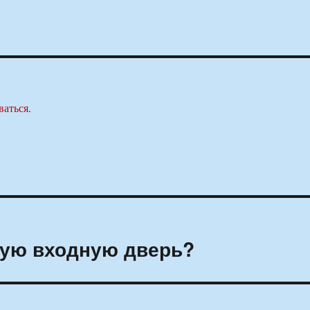
ваться
.
кую входную дверь?