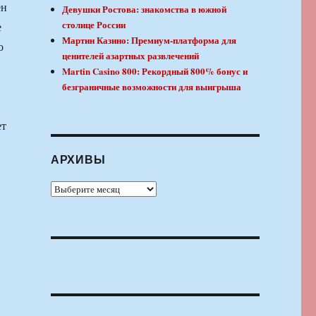
ен
Девушки Ростова: знакомства в южной
столице России
е
Мартин Казино: Премиум-платформа для
о
ценителей азартных развлечений
Martin Casino 800: Рекордный 800% бонус и
безграничные возможности для выигрыша
ет
АРХИВЫ
Архивы