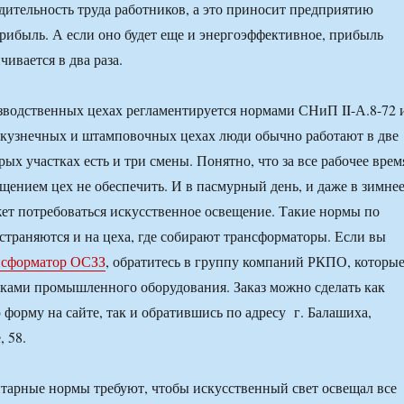
ительность труда работников, а это приносит предприятию
ибыль. А если оно будет еще и энергоэффективное, прибыль
ивается в два раза.
водственных цехах регламентируется нормами СНиП II-А.8-72 
 кузнечных и штамповочных цехах люди обычно работают в две
рых участках есть и три смены. Понятно, что за все рабочее врем
щением цех не обеспечить. И в пасмурный день, и даже в зимне
ет потребоваться искусственное освещение. Такие нормы по
траняются и на цеха, где собирают трансформаторы. Если вы
нсформатор ОСЗЗ
, обратитесь в группу компаний РКПО, которы
ками промышленного оборудования. Заказ можно сделать как
 форму на сайте, так и обратившись по адресу г. Балашиха,
 58.
тарные нормы требуют, чтобы искусственный свет освещал все