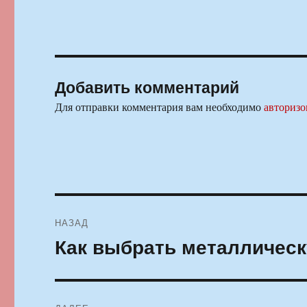
Добавить комментарий
Для отправки комментария вам необходимо
авторизо
Навигация
НАЗАД
по
Как выбрать металличес
Предыдущая
запись:
записям