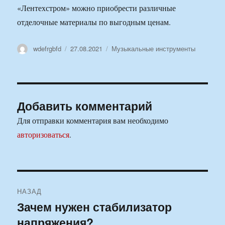
«Лентехстром» можно приобрести различные
отделочные материалы по выгодным ценам.
Автор
Опубликовано
Рубрики
wdefrgbfd
27.08.2021
Музыкальные инструменты
Добавить комментарий
Для отправки комментария вам необходимо
авторизоваться
.
Навигация
НАЗАД
по
Зачем нужен стабилизатор
Предыдущая
напряжения?
запись:
записям