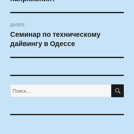
ДАЛЕЕ
Семинар по техническому
Следующая
дайвингу в Одессе
запись:
ПО
Искать: