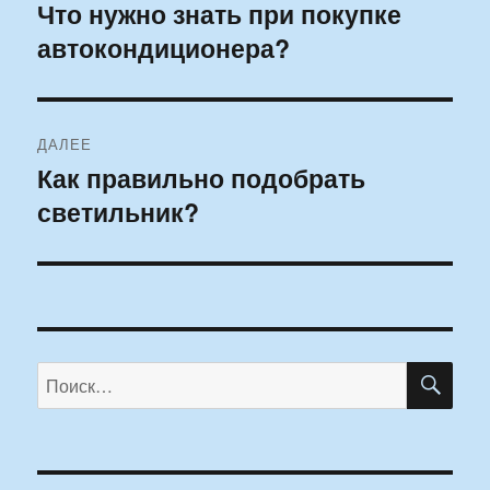
по
Что нужно знать при покупке
Предыдущая
автокондиционера?
запись:
записям
ДАЛЕЕ
Как правильно подобрать
Следующая
светильник?
запись:
ПО
Искать: