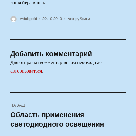
конвейера вновь.
Автор
Опубликовано
Рубрики
wdefrgbfd
29.10.2019
Без рубрики
Добавить комментарий
Для отправки комментария вам необходимо
авторизоваться
.
Навигация
НАЗАД
по
Область применения
Предыдущая
светодиодного освещения
запись:
записям