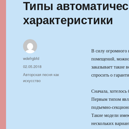
Типы автоматичес
характеристики
В силу огромного 
Автор
wdefrgbfd
помещений, можно 
Опубликовано
02.05.2018
заказывает такие 
Рубрики
Авторская песня как
спросить о гарант
искусство
Сначала, хотелось 
Первым типом явля
подъемно-секцион
Такие модели имею
нескольких вариан