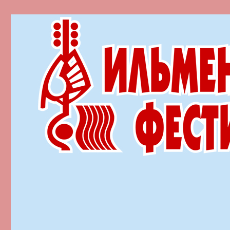
Ильменский фестиваль автор