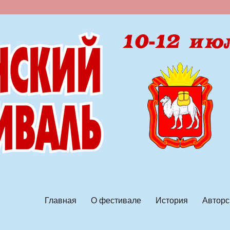
ской песни
Главная
О фестивале
История
Авторс