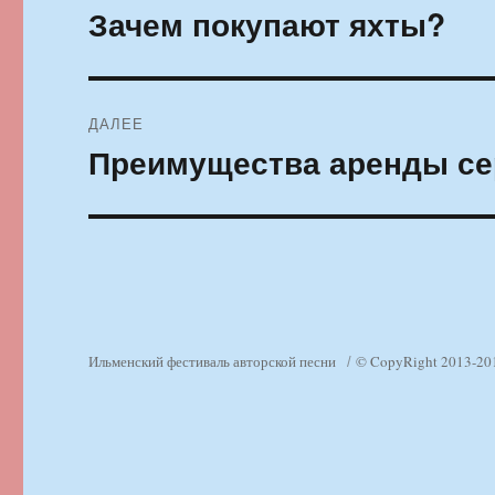
по
Зачем покупают яхты?
Предыдущая
запись:
записям
ДАЛЕЕ
Преимущества аренды се
Следующая
запись:
Ильменский фестиваль авторской песни
© CopyRight 2013-20