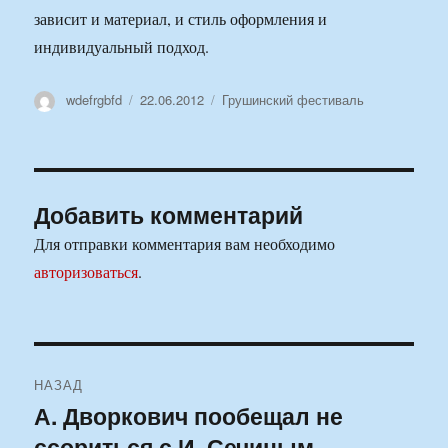
зависит и материал, и стиль оформления и
индивидуальный подход.
Автор
Опубликовано
Рубрики
wdefrgbfd
22.06.2012
Грушинский фестиваль
Добавить комментарий
Для отправки комментария вам необходимо
авторизоваться
.
Навигация
НАЗАД
по
А. Дворкович пообещал не
Предыдущая
ссориться с И. Сечиным
запись: