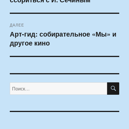
записям
ДАЛЕЕ
Арт-гид: собирательное «Мы» и
Следующая
другое кино
запись:
ПО
Искать: