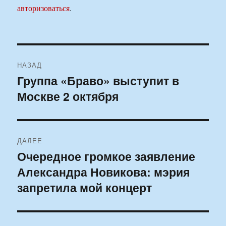
авторизоваться
.
Навигация
НАЗАД
по
Группа «Браво» выступит в
Предыдущая
Москве 2 октября
запись:
записям
ДАЛЕЕ
Очередное громкое заявление
Следующая
Александра Новикова: мэрия
запись:
запретила мой концерт