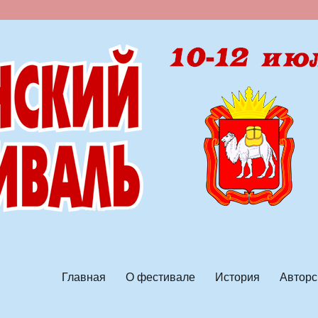
ской песни
Главная
О фестивале
История
Авторс