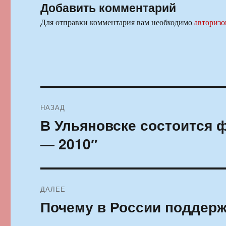
Добавить комментарий
Для отправки комментария вам необходимо
авторизо
Навигация
НАЗАД
по
В Ульяновске состоится
Предыдущая
запись:
записям
— 2010″
ДАЛЕЕ
Почему в России поддер
Следующая
запись: