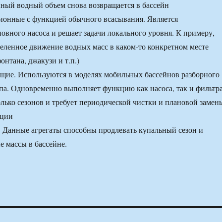
нный водный объем снова возвращается в бассейн
ионные с функцией обычного всасывания. Является
вного насоса и решает задачи локального уровня. К примеру,
еленное движение водных масс в каком-то конкретном месте
онтана, джакузи и т.п.)
щие. Используются в моделях мобильных бассейнов разборного
па. Одновременно выполняет функцию как насоса, так и фильтра
олько сезонов и требует периодической чистки и плановой замен
ации
. Данные агрегаты способны продлевать купальный сезон и
е массы в бассейне.