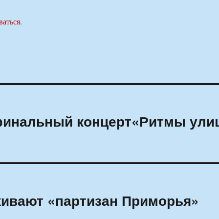
ваться
.
 финальный концерт«Ритмы ули
живают «партизан Приморья»