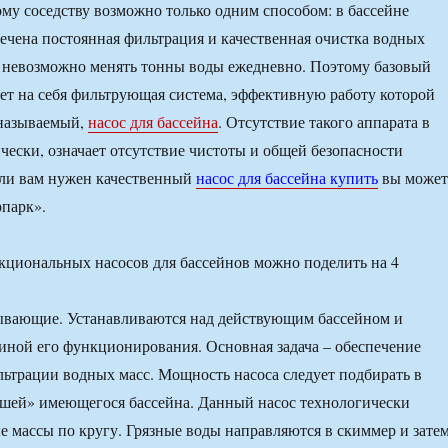
ому соседству возможно только одним способом: в бассейне
ечена постоянная фильтрация и качественная очистка водных
, невозможно менять тонны воды ежедневно. Поэтому базовый
рет на себя фильтрующая система, эффективную работу которой
 называемый,
насос для бассейна
. Отсутствие такого аппарата в
ически, означает отсутствие чистоты и общей безопасности
сли вам нужен качественный
насос для бассейна купить
вы может
парк».
кциональных насосов для бассейнов можно поделить на 4
сывающие. Устанавливаются над действующим бассейном и
иной его функционирования. Основная задача – обеспечение
ьтрации водных масс. Мощность насоса следует подбирать в
ашей» имеющегося бассейна. Данный насос технологически
е массы по кругу. Грязные воды направляются в скиммер и зате