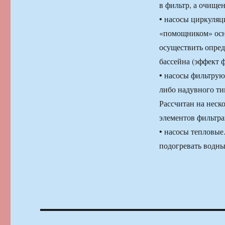
в фильтр, а очище
• насосы циркуляц
«помощником» осно
осуществить опред
бассейна (эффект ф
• насосы фильтрую
либо надувного ти
Рассчитан на неск
элементов фильтр
• насосы тепловые
подогревать водны