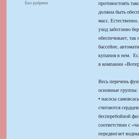
Рубрики
Без рубрики
противостоять так
должна быть обесп
масс. Естественно
уход заботливо бе
обеспечивает, так
бассейне, автомат
купания в нем. Е
в компании «Вотер
Весь перечень фун
основные группы:
• насосы самовса
считаются сердцев
бесперебойной фил
соответствии с «ч
передвигает водны