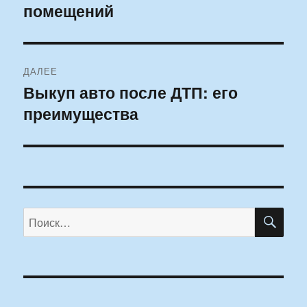
помещений
запись:
записям
ДАЛЕЕ
Выкуп авто после ДТП: его
Следующая
преимущества
запись:
ПО
Искать: